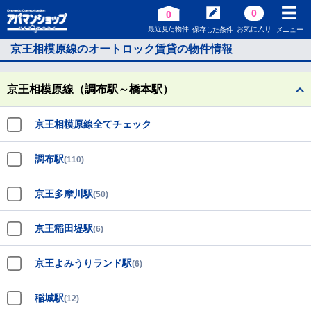
0
0
最近見た物件
お気に入り
保存した条件
メニュー
京王相模原線のオートロック賃貸の物件情報
京王相模原線（調布駅～橋本駅）
京王相模原線全てチェック
調布駅
(110)
京王多摩川駅
(50)
京王稲田堤駅
(6)
京王よみうりランド駅
(6)
稲城駅
(12)