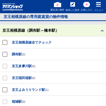
0
0
最近見た物件
お気に入り
保存した条件
メニュー
京王相模原線の専用庭賃貸の物件情報
京王相模原線（調布駅～橋本駅）
京王相模原線全てチェック
調布駅
(2)
京王多摩川駅
(0)
京王稲田堤駅
(0)
京王よみうりランド駅
(1)
稲城駅
(0)