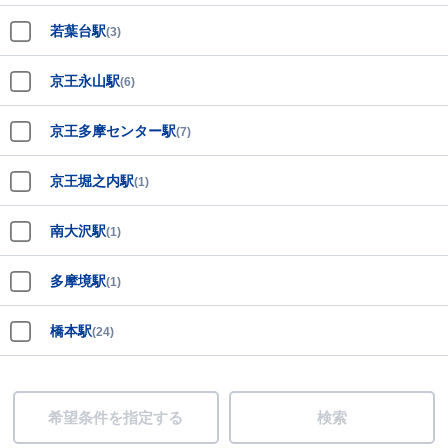
若葉台駅
(3)
京王永山駅
(6)
京王多摩センター駅
(7)
京王堀之内駅
(1)
南大沢駅
(1)
多摩境駅
(1)
橋本駅
(24)
希望条件を指定する
検索