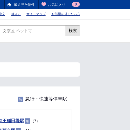
0
件
最近見た物件
お気に入り
中文
한국어
サイトマップ
お部屋を貸したい方
検索
急行・快速等停車駅
急
京王稲田堤駅
（7）
急