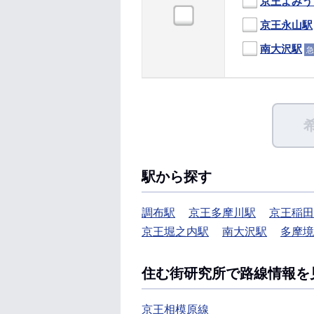
京王よみう
京王永山駅
南大沢駅
急
駅から探す
調布駅
京王多摩川駅
京王稲田
京王堀之内駅
南大沢駅
多摩境
住む街研究所で路線情報を
京王相模原線