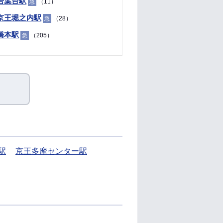
若葉台駅
（11）
急
京王堀之内駅
（28）
急
橋本駅
（205）
急
駅
京王多摩センター駅