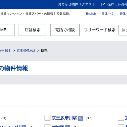
おまかせ物件リクエスト
保存した条
。賃貸マンション・賃貸アパートの情報を多数掲載。
English
簡体中文
繁体
OME
店舗検索
電話で相談
フリーワード検索
から探す
京王相模原線
防犯
の物件情報
京王多摩川駅
78）
（37）
急