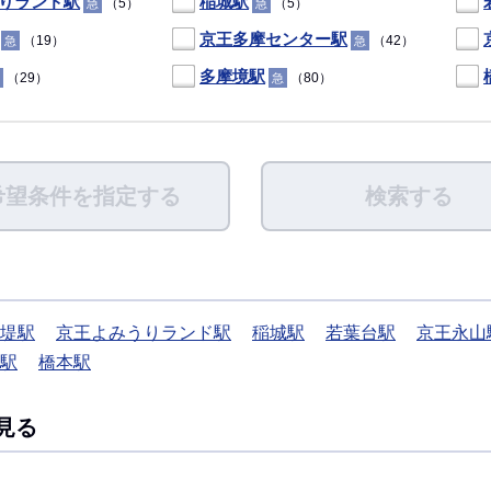
りランド駅
稲城駅
（5）
（5）
急
急
京王多摩センター駅
（19）
（42）
急
急
多摩境駅
（29）
（80）
急
希望条件を指定する
検索する
堤駅
京王よみうりランド駅
稲城駅
若葉台駅
京王永山
駅
橋本駅
見る