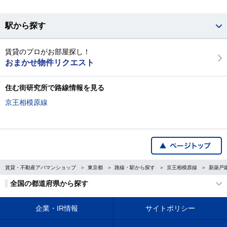
駅から探す
賃貸のプロがお部屋探し！
おまかせ物件リクエスト
住む街研究所で路線情報を見る
京王相模原線
賃貸・不動産アパマンショップ
東京都
路線・駅から探す
京王相模原線
新築戸
全国の都道府県から探す
企業・IR情報
サイトポリシー