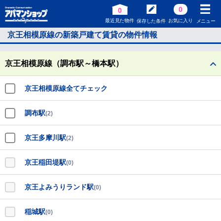
0
0
最近見た物件
お気に入り
保存した条件
メニュー
京王相模原線の新築戸建て賃貸の物件情報
京王相模原線（調布駅～橋本駅）
京王相模原線全てチェック
調布駅
(2)
京王多摩川駅
(2)
京王稲田堤駅
(0)
京王よみうりランド駅
(0)
稲城駅
(0)