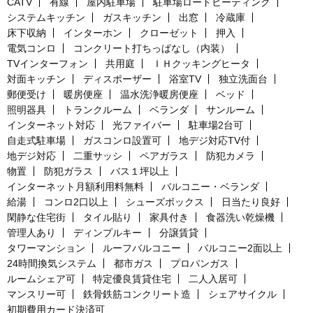
CATV
有線
屋内駐車場
駐車場ロードヒーティング
システムキッチン
ガスキッチン
出窓
冷蔵庫
床下収納
インターホン
クローゼット
押入
電気コンロ
コンクリート打ちっぱなし（内装）
TVインターフォン
共用庭
ＩＨクッキングヒータ
対面キッチン
ディスポーザー
浴室TV
独立洗面台
郵便受け
暖房便座
温水洗浄暖房便座
ベッド
照明器具
トランクルーム
ベランダ
サンルーム
インターネット対応
光ファイバー
駐車場2台可
自走式駐車場
ガスコンロ設置可
地デジ対応TV付
地デジ対応
二重サッシ
ペアガラス
防犯カメラ
物置
防犯ガラス
バス１坪以上
インターネット月額利用料無料
バルコニー・ベランダ
給湯
コンロ2口以上
シューズボックス
日当たり良好
閑静な住宅街
タイル貼り
家具付き
食器洗い乾燥機
管理人あり
ディンプルキー
分譲賃貸
タワーマンション
ルーフバルコニー
バルコニー2面以上
24時間換気システム
都市ガス
プロパンガス
ルームシェア可
特定優良賃貸住宅
二人入居可
マンスリー可
鉄骨鉄筋コンクリート造
シェアサイクル
初期費用カード決済可