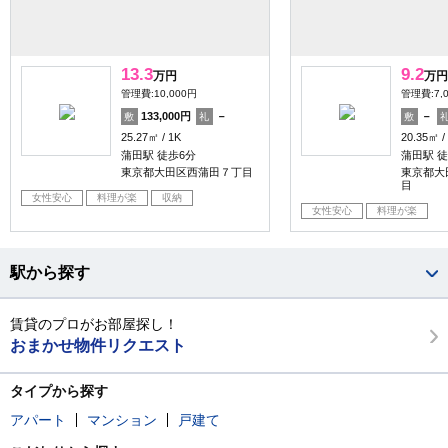
13.3
9.2
万円
万円
管理費:10,000円
管理費:7,
133,000円
－
－
敷
礼
敷
25.27㎡
1K
20.35㎡
蒲田駅 徒歩6分
蒲田駅 徒
東京都大田区西蒲田７丁目
東京都大
目
女性安心
料理が楽
収納
女性安心
料理が楽
駅から探す
賃貸のプロがお部屋探し！
おまかせ物件リクエスト
タイプから探す
アパート
マンション
戸建て