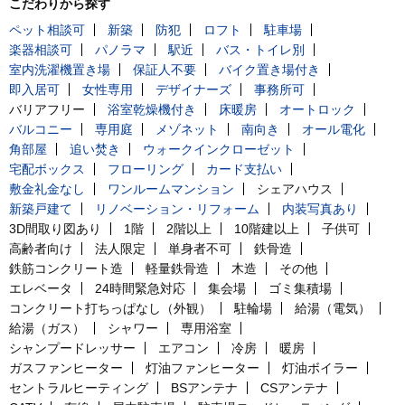
こだわりから探す
ペット相談可
新築
防犯
ロフト
駐車場
楽器相談可
パノラマ
駅近
バス・トイレ別
室内洗濯機置き場
保証人不要
バイク置き場付き
即入居可
女性専用
デザイナーズ
事務所可
バリアフリー
浴室乾燥機付き
床暖房
オートロック
バルコニー
専用庭
メゾネット
南向き
オール電化
角部屋
追い焚き
ウォークインクローゼット
宅配ボックス
フローリング
カード支払い
敷金礼金なし
ワンルームマンション
シェアハウス
新築戸建て
リノベーション・リフォーム
内装写真あり
3D間取り図あり
1階
2階以上
10階建以上
子供可
高齢者向け
法人限定
単身者不可
鉄骨造
鉄筋コンクリート造
軽量鉄骨造
木造
その他
エレベータ
24時間緊急対応
集会場
ゴミ集積場
コンクリート打ちっぱなし（外観）
駐輪場
給湯（電気）
給湯（ガス）
シャワー
専用浴室
シャンプードレッサー
エアコン
冷房
暖房
ガスファンヒーター
灯油ファンヒーター
灯油ボイラー
セントラルヒーティング
BSアンテナ
CSアンテナ