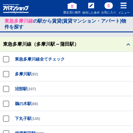
0
0
最近見た物件
お気に入り
保存した条件
メニュー
東急多摩川線
の駅から賃貸(賃貸マンション・アパート)物
件を探す
東急多摩川線（多摩川駅～蒲田駅）
東急多摩川線全てチェック
多摩川駅
(92)
沼部駅
(107)
鵜の木駅
(88)
下丸子駅
(145)