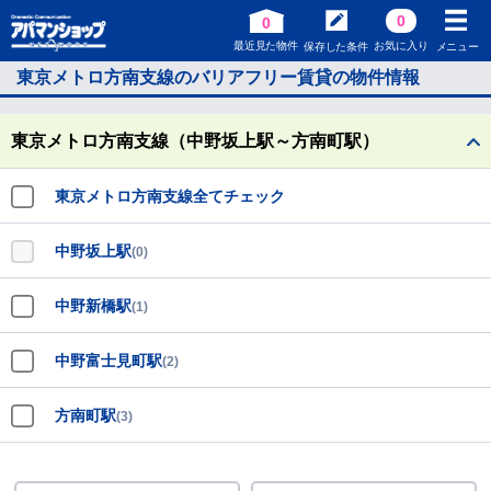
0
0
最近見た物件
お気に入り
保存した条件
メニュー
東京メトロ方南支線のバリアフリー賃貸の物件情報
東京メトロ方南支線（中野坂上駅～方南町駅）
東京メトロ方南支線全てチェック
中野坂上駅
(0)
中野新橋駅
(1)
中野富士見町駅
(2)
方南町駅
(3)