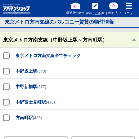
0
0
最近見た物件
お気に入り
保存した条件
メニュー
東京メトロ方南支線のバルコニー賃貸の物件情報
東京メトロ方南支線（中野坂上駅～方南町駅）
東京メトロ方南支線全てチェック
中野坂上駅
(343)
中野新橋駅
(377)
中野富士見町駅
(476)
方南町駅
(423)