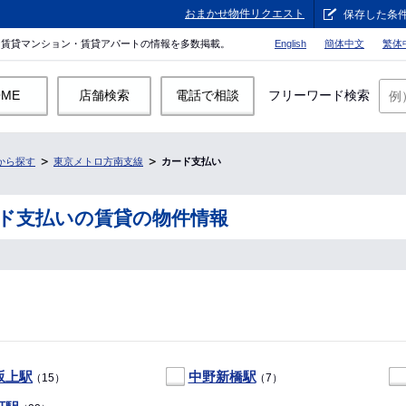
おまかせ物件リクエスト
保存した条
。賃貸マンション・賃貸アパートの情報を多数掲載。
English
簡体中文
繁体
OME
店舗検索
電話で相談
フリーワード検索
から探す
東京メトロ方南支線
カード支払い
ド支払いの賃貸の物件情報
坂上駅
中野新橋駅
（15）
（7）