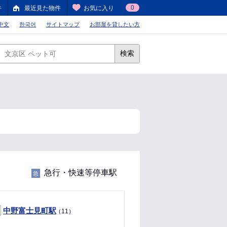
0
件
最近見た物件
お気に入り
中文
한국어
サイトマップ
お部屋を貸したい方
検索
急行・快速等停車駅
急
中野富士見町駅
（11）