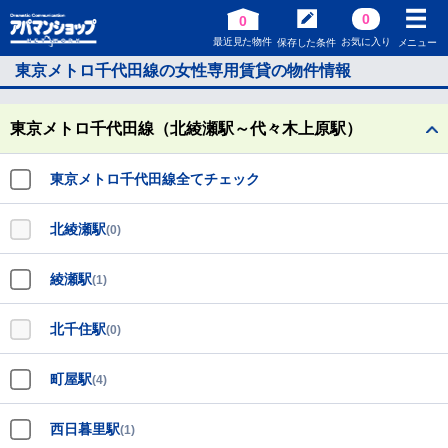
0
0
最近見た物件
お気に入り
保存した条件
メニュー
東京メトロ千代田線の女性専用賃貸の物件情報
東京メトロ千代田線（北綾瀬駅～代々木上原駅）
東京メトロ千代田線全てチェック
北綾瀬駅
(0)
綾瀬駅
(1)
北千住駅
(0)
町屋駅
(4)
西日暮里駅
(1)