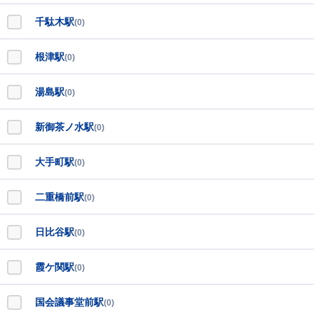
千駄木駅
(0)
根津駅
(0)
湯島駅
(0)
新御茶ノ水駅
(0)
大手町駅
(0)
二重橋前駅
(0)
日比谷駅
(0)
霞ケ関駅
(0)
国会議事堂前駅
(0)