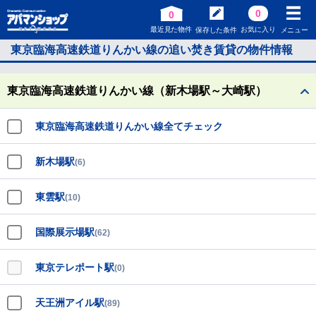
0
0
最近見た物件
お気に入り
保存した条件
メニュー
東京臨海高速鉄道りんかい線の追い焚き賃貸の物件情報
東京臨海高速鉄道りんかい線（新木場駅～大崎駅）
東京臨海高速鉄道りんかい線全てチェック
新木場駅
(6)
東雲駅
(10)
国際展示場駅
(62)
東京テレポート駅
(0)
天王洲アイル駅
(89)