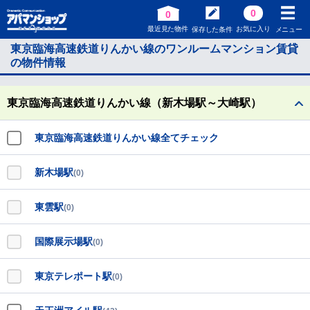
0
0
最近見た物件
お気に入り
保存した条件
メニュー
東京臨海高速鉄道りんかい線のワンルームマンション賃貸
の物件情報
東京臨海高速鉄道りんかい線（新木場駅～大崎駅）
東京臨海高速鉄道りんかい線全てチェック
新木場駅
(0)
東雲駅
(0)
国際展示場駅
(0)
東京テレポート駅
(0)