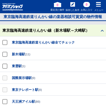
0
0
最近見た物件
お気に入り
保存した条件
メニュー
東京臨海高速鉄道りんかい線の楽器相談可賃貸の物件情報
東京臨海高速鉄道りんかい線（新木場駅～大崎駅）
東京臨海高速鉄道りんかい線全てチェック
新木場駅
(11)
東雲駅
(1)
国際展示場駅
(0)
東京テレポート駅
(0)
天王洲アイル駅
(80)