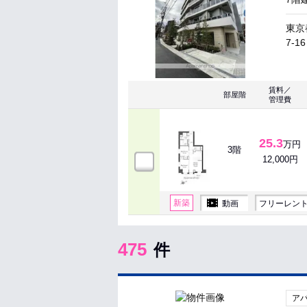
東京
7-16
賃料／
部屋階
管理費
25.3
万円
3階
12,000円
新築
動画
フリーレン
475
件
ア