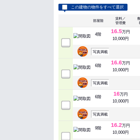
この建物の物件をすべて選択
賃料／
部屋階
管理費
16.5
万円
4階
10,000円
写真満載
16.6
万円
6階
10,000円
写真満載
16
万円
6階
10,000円
写真満載
16.2
万円
9階
10,000円