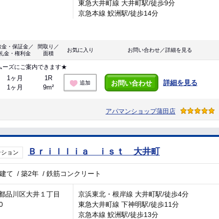
東急大井町線 大井町駅/徒歩9分
京急本線 鮫洲駅/徒歩14分
敷金・保証金／
間取り／
お気に入り
お問い合わせ／詳細を見る
礼金・権利金
面積
ムーズにご案内できます★
1ヶ月
1R
詳細を見る
お問い合わせ
追加
1ヶ月
9m²
アパマンショップ蒲田店
Ｂｒｉｌｌｉａ ｉｓｔ 大井町
ンション
階建て
/
築2年
/
鉄筋コンクリート
都品川区大井１丁目
京浜東北・根岸線 大井町駅/徒歩4分
0
東急大井町線 下神明駅/徒歩11分
京急本線 鮫洲駅/徒歩13分