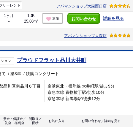
フリーレント
アパマンショップ大森西口店
1ヶ月
1DK
詳細を見る
お問い合わせ
追加
－
25.08m²
アパマンショップ大森店
プラウドフラット品川大井町
ンション
建て
/
築3年
/
鉄筋コンクリート
都品川区南品川６丁目
京浜東北・根岸線 大井町駅/徒歩9分
京急本線 青物横丁駅/徒歩10分
京急本線 新馬場駅/徒歩12分
敷金・保証金／
間取り／
お気に入り
お問い合わせ／詳細を見る
礼金・権利金
面積