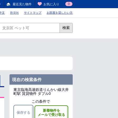
0
件
最近見た物件
お気に入り
中文
한국어
サイトマップ
お部屋を貸したい方
検索
現在の検索条件
東京臨海高速鉄道りんかい線大井
町駅
賃貸物件 ダブル0
この条件で
新着物件を
保存する
メールで受け取る