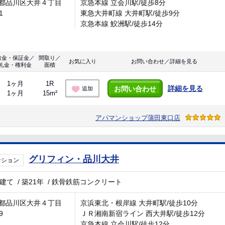
都品川区大井４丁目
京急本線 立会川駅/徒歩8分
1
東急大井町線 大井町駅/徒歩9分
京急本線 鮫洲駅/徒歩14分
敷金・保証金／
間取り／
お気に入り
お問い合わせ／詳細を見る
礼金・権利金
面積
1ヶ月
1R
詳細を見る
お問い合わせ
追加
1ヶ月
15m²
アパマンショップ蒲田東口店
グリフィン・品川大井
ンション
階建て
/
築21年
/
鉄骨鉄筋コンクリート
都品川区大井４丁目
京浜東北・根岸線 大井町駅/徒歩10分
9
ＪＲ湘南新宿ライン 西大井駅/徒歩12分
京急本線 立会川駅/徒歩12分