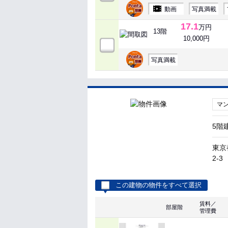
動画
写真満載
17.1
万円
13階
10,000円
写真満載
マ
5階
東京
2-3
この建物の物件をすべて選択
賃料／
部屋階
管理費