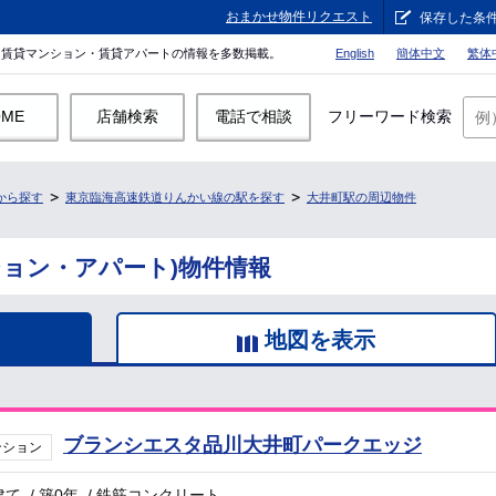
おまかせ物件リクエスト
保存した条
。賃貸マンション・賃貸アパートの情報を多数掲載。
English
簡体中文
繁体
OME
店舗検索
電話で相談
フリーワード検索
から探す
東京臨海高速鉄道りんかい線の駅を探す
大井町駅の周辺物件
ション・アパート)物件情報
地図を表示
ブランシエスタ品川大井町パークエッジ
ンション
建て
/
築0年
/
鉄筋コンクリート