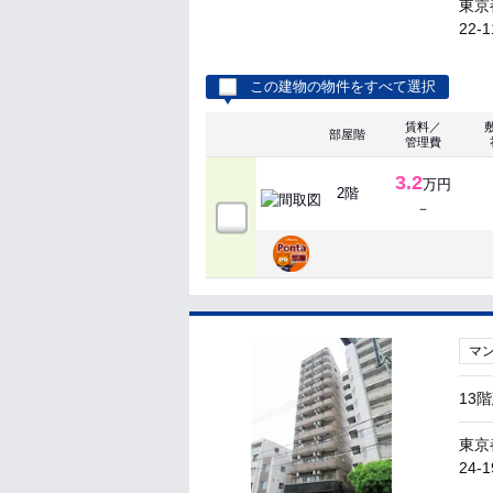
東京
22-1
この建物の物件をすべて選択
賃料／
部屋階
管理費
3.2
万円
2階
－
マ
13
東京
24-1