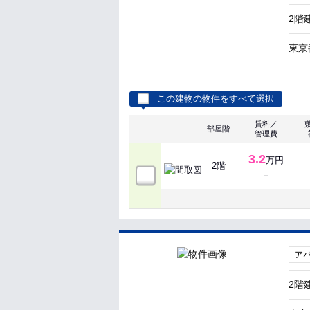
2階
東京
この建物の物件をすべて選択
賃料／
部屋階
管理費
3.2
万円
2階
－
ア
2階