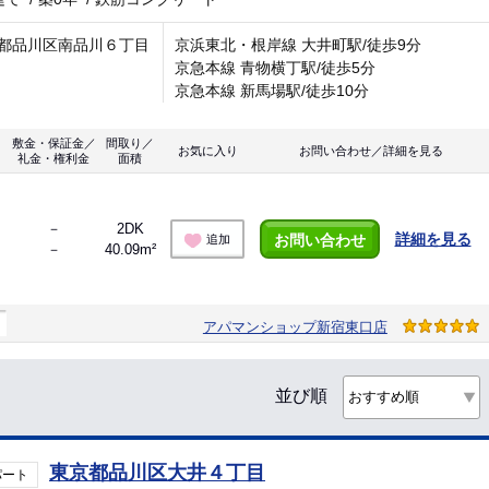
都品川区南品川６丁目
京浜東北・根岸線 大井町駅/徒歩9分
京急本線 青物横丁駅/徒歩5分
京急本線 新馬場駅/徒歩10分
敷金・保証金／
間取り／
お気に入り
お問い合わせ／詳細を見る
礼金・権利金
面積
－
2DK
詳細を見る
お問い合わせ
追加
－
40.09m²
ト
アパマンショップ新宿東口店
並び順
東京都品川区大井４丁目
パート