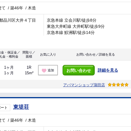
建て
/
築46年
/
木造
都品川区大井４丁目
京急本線 立会川駅/徒歩8分
東急大井町線 大井町駅/徒歩9分
京急本線 鮫洲駅/徒歩14分
敷金・保証金／
間取り／
お気に入り
お問い合わせ／詳細を見る
礼金・権利金
面積
1ヶ月
1R
詳細を見る
お問い合わせ
追加
1ヶ月
15m²
アパマンショップ蒲田店
東堤荘
パート
建て
/
築46年
/
木造