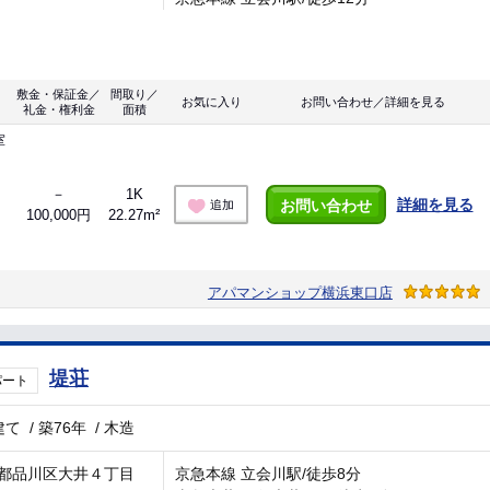
敷金・保証金／
間取り／
お気に入り
お問い合わせ／詳細を見る
礼金・権利金
面積
室
－
1K
詳細を見る
お問い合わせ
追加
100,000円
22.27m²
アパマンショップ横浜東口店
堤荘
パート
建て
/
築76年
/
木造
都品川区大井４丁目
京急本線 立会川駅/徒歩8分