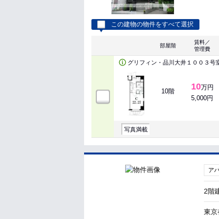
この建物の物件をすべて選択
賃料／
部屋階
管理費
グリフィン・品川大井１００３号
10
万円
10階
5,000円
写真満載
ア
2階
東京