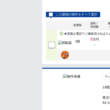
この建物の物件をすべて選択
賃料／
部屋階
管理費
★直接お電話でご連絡頂ければス
3
万円
1階
－
マ
14
東京
54-1