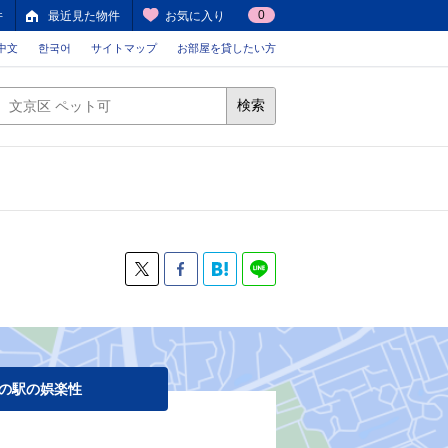
0
件
最近見た物件
お気に入り
中文
한국어
サイトマップ
お部屋を貸したい方
検索
の駅の娯楽性