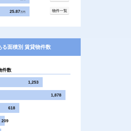
物件一覧
25.87
万円
ある面積別 賃貸物件数
物件数
1,253
1,878
618
209