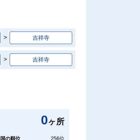
吉祥寺
吉祥寺
0
ヶ所
全国の順位
256位