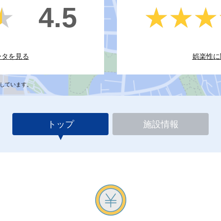
4.5
★
★
★★★
★★★
ータを見る
娯楽性に
しています。
トップ
施設情報