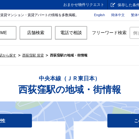
おまかせ物件リクエスト
保存した条
。賃貸マンション・賃貸アパートの情報を多数掲載。
English
簡体中文
繁体
OME
店舗検索
電話で相談
フリーワード検索
駅から探す
西荻窪駅 賃貸
西荻窪駅の地域・街情報
中央本線（ＪＲ東日本）
西荻窪駅の地域・街情報
便性
こ