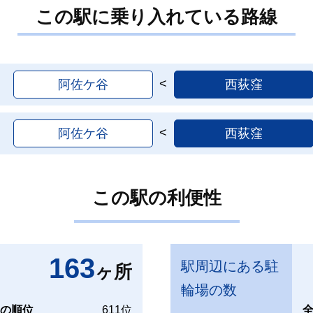
この駅に乗り入れている路線
阿佐ケ谷
西荻窪
阿佐ケ谷
西荻窪
この駅の利便性
163
駅周辺にある駐
ヶ所
輪場の数
国の順位
611位