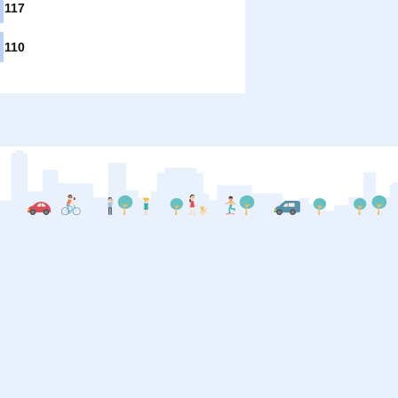
117
110