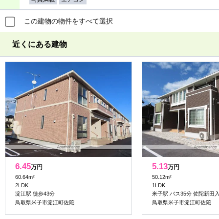
この建物の物件をすべて選択
近くにある建物
6.45
5.13
万円
万円
60.64m²
50.12m²
2LDK
1LDK
淀江駅 徒歩43分
米子駅 バス35分 佐陀新田入
鳥取県米子市淀江町佐陀
鳥取県米子市淀江町佐陀