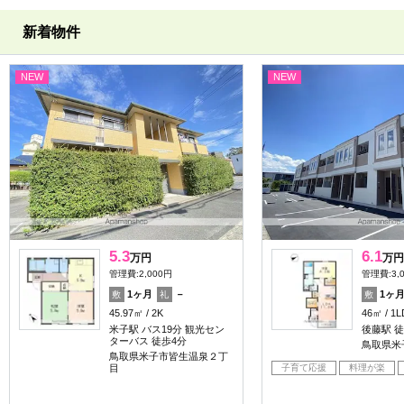
新着物件
NEW
NEW
5.3
6.1
万円
万円
管理費:2,000円
管理費:3,
1ヶ月
－
1ヶ
敷
礼
敷
45.97㎡
2K
46㎡
1L
米子駅 バス19分 観光セン
後藤駅 徒
ターバス 徒歩4分
鳥取県米
鳥取県米子市皆生温泉２丁
子育て応援
料理が楽
目