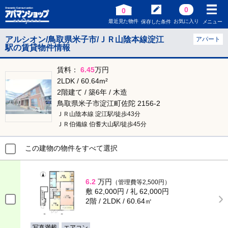
0
0
最近見た物件
お気に入り
保存した条件
メニュー
アルシオン/鳥取県米子市/ＪＲ山陰本線淀江
アパート
駅の賃貸物件情報
賃料：
6.45
万円
2LDK / 60.64m²
2階建て / 築6年 / 木造
鳥取県米子市淀江町佐陀 2156-2
ＪＲ山陰本線 淀江駅/徒歩43分
ＪＲ伯備線 伯耆大山駅/徒歩45分
この建物の物件をすべて選択
6.2
万円
（管理費等2,500円）
敷 62,000円 / 礼 62,000円
2階 / 2LDK / 60.64㎡
写真満載
エアコン