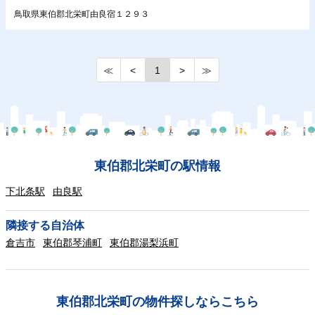
鳥取県東伯郡北栄町由良宿１２９３
≪
<
1
>
≫
東伯郡北栄町の駅情報
下北条駅
由良駅
隣接する自治体
倉吉市
東伯郡琴浦町
東伯郡湯梨浜町
東伯郡北栄町の物件探しならこちら