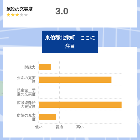
3.0
施設の充実度
★★★★★
★★★★★
東伯郡北栄町 ここに
注目
財政力
公園の充実
度
児童館・学
童の充実度
広域避難所
の充実度
病院の充実
度
低い
普通
高い