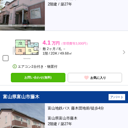
2階建 / 築27年
4.1
万円
（管理費等3,000円）
敷 2ヶ月 / 礼 －
1階 / 2DK / 49.68㎡
エアコン2台付き・物置付
お問い合わせ(無料)
お気に入り
富山県富山市藤木
アパート
富山地鉄バス 藤木団地前/徒歩4分
富山県富山市藤木
2階建 / 築27年