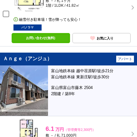
敷 － / 礼 1ヶ月
1階 / 1LDK / 41.82㎡
融雪付き駐車場！雪が降っても安心！
パノラマ
お問い合わせ(無料)
お気に入り
Ａｎｇｅ（アンジュ）
アパート
富山地鉄本線 越中荏原駅/徒歩21分
富山地鉄本線 東新庄駅/徒歩30分
富山県富山市藤木 2504
2階建 / 築8年
6.1
万円
（管理費等2,300円）
敷 － / 礼 71,000円