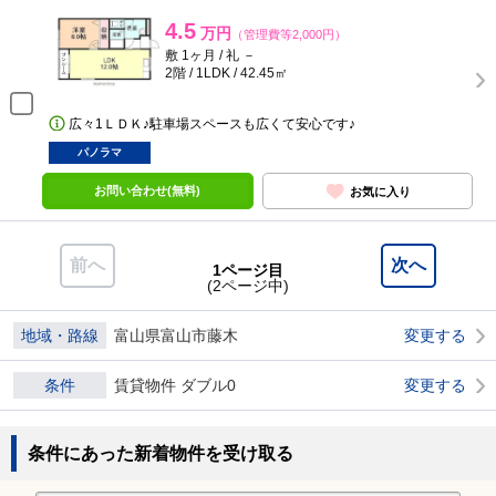
4.5
万円
（管理費等2,000円）
敷 1ヶ月 / 礼 －
2階 / 1LDK / 42.45㎡
広々1ＬＤＫ♪駐車場スペースも広くて安心です♪
パノラマ
お問い合わせ(無料)
お気に入り
前へ
次へ
1ページ目
(2ページ中)
地域・路線
富山県富山市藤木
変更する
条件
賃貸物件 ダブル0
変更する
条件にあった新着物件を受け取る