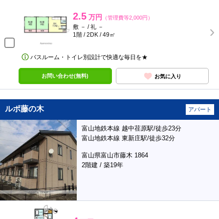
2.5
万円
（管理費等2,000円）
敷 － / 礼 －
1階 / 2DK / 49㎡
バスルーム・トイレ別設計で快適な毎日を★
お問い合わせ(無料)
お気に入り
ルポ藤の木
アパート
富山地鉄本線 越中荏原駅/徒歩23分
富山地鉄本線 東新庄駅/徒歩32分
富山県富山市藤木 1864
2階建 / 築19年