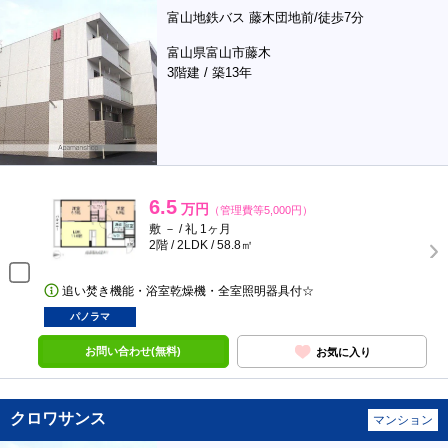
富山地鉄バス 藤木団地前/徒歩7分
富山県富山市藤木
3階建 / 築13年
6.5
万円
（管理費等5,000円）
敷 － / 礼 1ヶ月
2階 / 2LDK / 58.8㎡
追い焚き機能・浴室乾燥機・全室照明器具付☆
パノラマ
お問い合わせ(無料)
お気に入り
クロワサンス
マンション