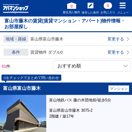
0
0
最近見た物件
お気に入り
保存した条件
メニュー
富山市藤木の賃貸[賃貸マンション・アパート]物件情報・
お部屋探し
地域・路線
富山県富山市藤木
変更する
条件
賃貸物件 ダブル0
変更する
41
件
□をチェックでまとめて問い合わせ
富山県富山市藤木
マンション
富山地鉄バス 藤の木団地前/徒歩5分
富山県富山市藤木 3075-2
2階建 / 築17年