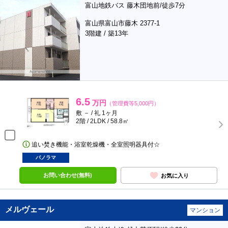
富山地鉄バス 藤木団地前/徒歩7分
富山県富山市藤木 2377-1
3階建 / 築13年
6.5
万円
（管理費等5,000円）
敷 － / 礼 1ヶ月
2階 / 2LDK / 58.8㎡
追い焚き機能・浴室乾燥機・全室照明器具付☆
パノラマ
お問い合わせ(無料)
お気に入り
メルヴェール
マンション