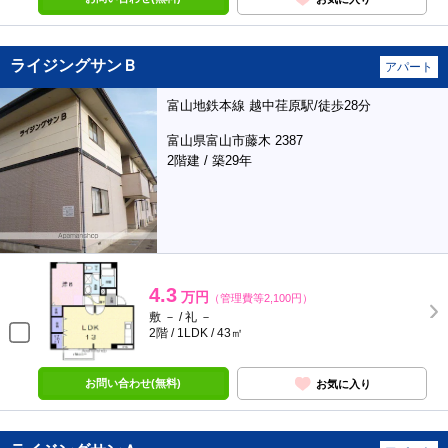
ライジングサンＢ
アパート
富山地鉄本線 越中荏原駅/徒歩28分
富山県富山市藤木 2387
2階建 / 築29年
4.3
万円
（管理費等2,100円）
敷 － / 礼 －
2階 / 1LDK / 43㎡
お問い合わせ(無料)
お気に入り