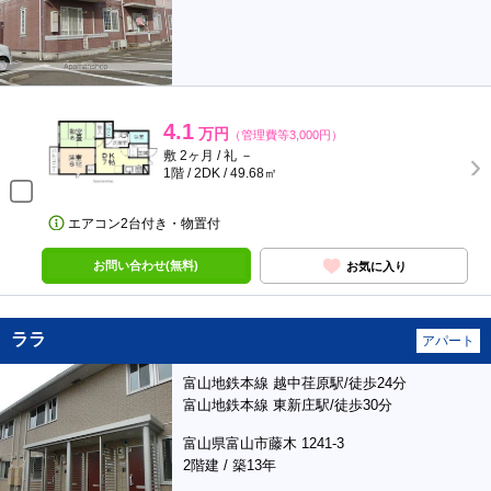
4.1
万円
（管理費等3,000円）
敷 2ヶ月 / 礼 －
1階 / 2DK / 49.68㎡
エアコン2台付き・物置付
お問い合わせ(無料)
お気に入り
ララ
アパート
富山地鉄本線 越中荏原駅/徒歩24分
富山地鉄本線 東新庄駅/徒歩30分
富山県富山市藤木 1241-3
2階建 / 築13年