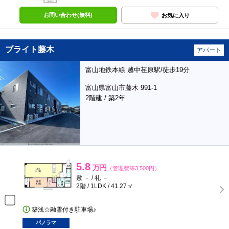
お問い合わせ(無料)
お気に入り
ブライト藤木
アパート
富山地鉄本線 越中荏原駅/徒歩19分
富山県富山市藤木 991-1
2階建 / 築2年
5.8
万円
（管理費等3,500円）
敷 － / 礼 －
2階 / 1LDK / 41.27㎡
築浅☆融雪付き駐車場♪
パノラマ