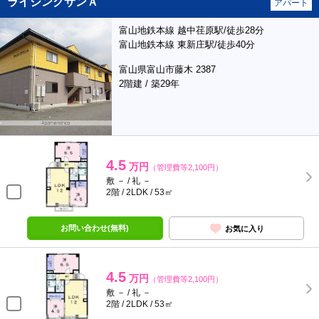
ライジングサンＡ
アパート
富山地鉄本線 越中荏原駅/徒歩28分
富山地鉄本線 東新庄駅/徒歩40分
富山県富山市藤木 2387
2階建 / 築29年
4.5
万円
（管理費等2,100円）
敷 － / 礼 －
2階 / 2LDK / 53㎡
お問い合わせ(無料)
お気に入り
4.5
万円
（管理費等2,100円）
敷 － / 礼 －
2階 / 2LDK / 53㎡