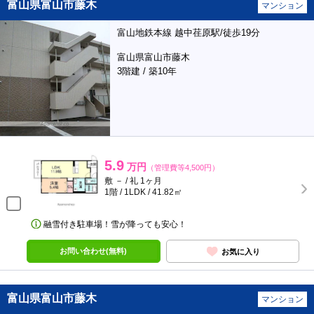
富山県富山市藤木
マンション
富山地鉄本線 越中荏原駅/徒歩19分
富山県富山市藤木
3階建 / 築10年
5.9
万円
（管理費等4,500円）
敷 － / 礼 1ヶ月
1階 / 1LDK / 41.82㎡
融雪付き駐車場！雪が降っても安心！
お問い合わせ(無料)
お気に入り
富山県富山市藤木
マンション