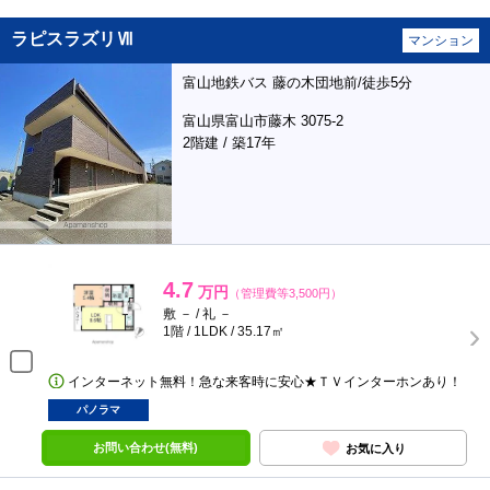
ラピスラズリⅦ
マンション
富山地鉄バス 藤の木団地前/徒歩5分
富山県富山市藤木 3075-2
2階建 / 築17年
4.7
万円
（管理費等3,500円）
敷 － / 礼 －
1階 / 1LDK / 35.17㎡
インターネット無料！急な来客時に安心★ＴＶインターホンあり！
パノラマ
お問い合わせ(無料)
お気に入り