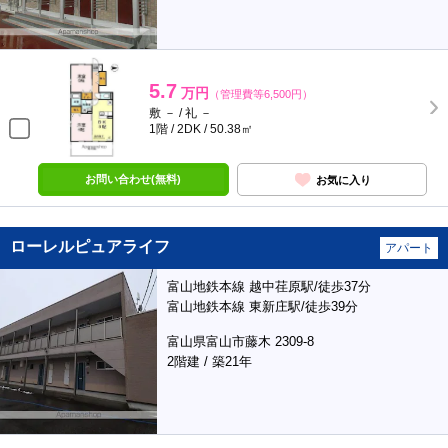
5.7
万円
（管理費等6,500円）
敷 － / 礼 －
1階 / 2DK / 50.38㎡
お問い合わせ(無料)
お気に入り
ローレルピュアライフ
アパート
富山地鉄本線 越中荏原駅/徒歩37分
富山地鉄本線 東新庄駅/徒歩39分
富山県富山市藤木 2309-8
2階建 / 築21年