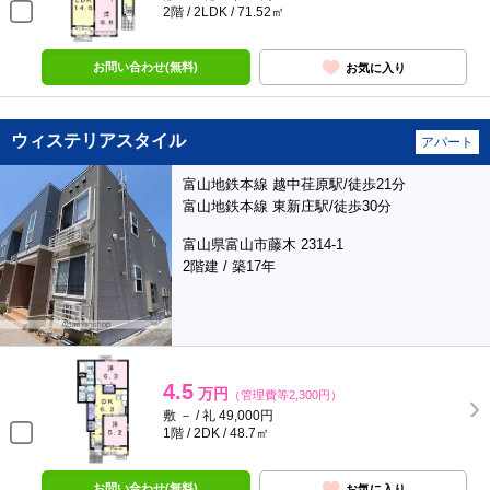
2階 / 2LDK / 71.52㎡
お問い合わせ(無料)
お気に入り
ウィステリアスタイル
アパート
富山地鉄本線 越中荏原駅/徒歩21分
富山地鉄本線 東新庄駅/徒歩30分
富山県富山市藤木 2314-1
2階建 / 築17年
4.5
万円
（管理費等2,300円）
敷 － / 礼 49,000円
1階 / 2DK / 48.7㎡
お問い合わせ(無料)
お気に入り