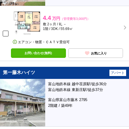
4.4
万円
（管理費等3,000円）
敷 2ヶ月 / 礼 －
1階 / 3DK / 55.69㎡
エアコン・物置・ＣＡＴＶ受信可
お問い合わせ(無料)
お気に入り
第一藤木ハイツ
アパート
富山地鉄本線 越中荏原駅/徒歩36分
富山地鉄本線 東新庄駅/徒歩37分
富山県富山市藤木 2795
2階建 / 築49年