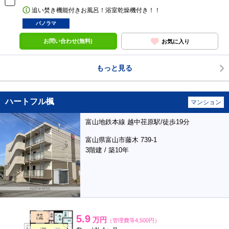
追い焚き機能付きお風呂！浴室乾燥機付き！！
パノラマ
お問い合わせ(無料)
お気に入り
もっと見る
ハートフル楓
マンション
富山地鉄本線 越中荏原駅/徒歩19分
富山県富山市藤木 739-1
3階建 / 築10年
5.9
万円
（管理費等4,500円）