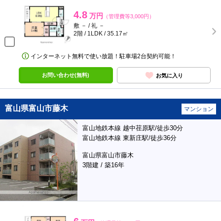
4.8
万円
（管理費等3,000円）
敷 － / 礼 －
2階 / 1LDK / 35.17㎡
インターネット無料で使い放題！駐車場2台契約可能！
お問い合わせ(無料)
お気に入り
富山県富山市藤木
マンション
富山地鉄本線 越中荏原駅/徒歩30分
富山地鉄本線 東新庄駅/徒歩36分
富山県富山市藤木
3階建 / 築16年