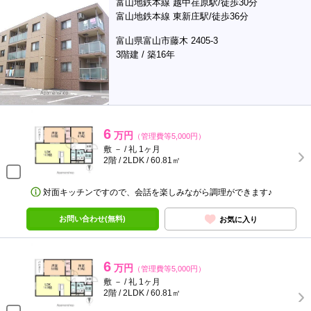
富山地鉄本線 越中荏原駅/徒歩30分
富山地鉄本線 東新庄駅/徒歩36分
富山県富山市藤木 2405-3
3階建 / 築16年
6
万円
（管理費等5,000円）
敷 － / 礼 1ヶ月
2階 / 2LDK / 60.81㎡
対面キッチンですので、会話を楽しみながら調理ができます♪
お問い合わせ(無料)
お気に入り
6
万円
（管理費等5,000円）
敷 － / 礼 1ヶ月
2階 / 2LDK / 60.81㎡