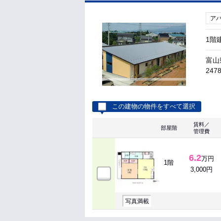
ア
1階
富山
247
この建物の物件をすべて選択
賃料／
部屋階
管理費
6.2
万円
1階
3,000円
写真満載