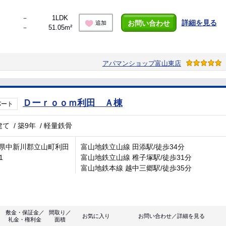
－
1LDK
詳細を見る
お問い合わせ
追加
－
51.05m²
アパマンショップ富山東店
Ｄーｒｏｏｍ利田 Ａ棟
パート
建て
/
築9年
/
軽量鉄骨
県中新川郡立山町利田
富山地鉄立山線 田添駅/徒歩34分
1
富山地鉄立山線 稚子塚駅/徒歩31分
富山地鉄本線 越中三郷駅/徒歩35分
敷金・保証金／
間取り／
お気に入り
お問い合わせ／詳細を見る
礼金・権利金
面積