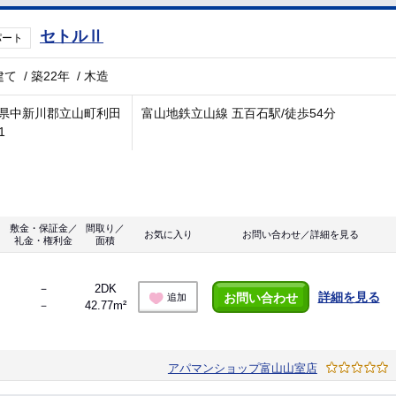
セトルⅡ
パート
建て
/
築22年
/
木造
県中新川郡立山町利田
富山地鉄立山線 五百石駅/徒歩54分
1
敷金・保証金／
間取り／
お気に入り
お問い合わせ／詳細を見る
礼金・権利金
面積
－
2DK
詳細を見る
お問い合わせ
追加
－
42.77m²
アパマンショップ富山山室店