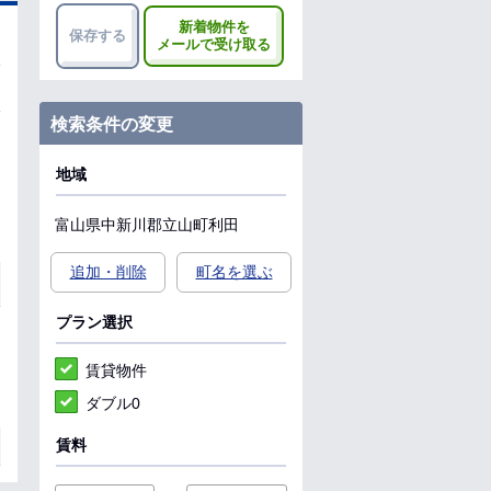
新着物件を
保存する
メールで受け取る
検索条件の変更
地域
富山県
中新川郡立山町
利田
追加・削除
町名を選ぶ
プラン選択
賃貸物件
ダブル0
賃料