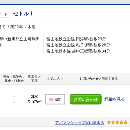
セトルⅠ
パート
建て
/
築22年
/
木造
県中新川郡立山町利田
富山地鉄立山線 田添駅/徒歩29分
1
富山地鉄立山線 稚子塚駅/徒歩28分
富山地鉄本線 越中三郷駅/徒歩34分
敷金・保証金／
間取り／
お気に入り
お問い合わせ／詳細を見る
礼金・権利金
面積
－
2DK
詳細を見る
お問い合わせ
追加
－
51.67m²
アパマンショップ富山清水店