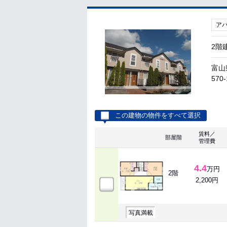
ア
2階
富山
570-
この建物の物件をすべて選択
賃料／
部屋階
管理費
4.4
万円
2階
2,200円
写真満載