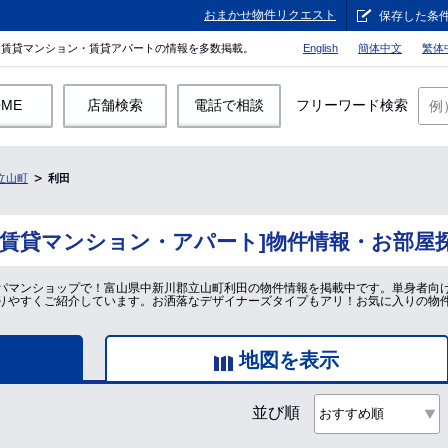
おまかせ物件リクエスト
保存した条
。賃貸マンション・賃貸アパートの情報を多数掲載。
English
簡体中文
繁体
OME
店舗検索
電話で相談
フリーワード検索
立山町
利田
[賃貸マンション・アパート]物件情報・お部屋
パマンショップで！富山県中新川郡立山町利田の物件情報を掲載中です。単身者向
りやすくご紹介しています。お洒落なデザイナーズタイプもアリ！お気に入りの物
地図を表示
並び順