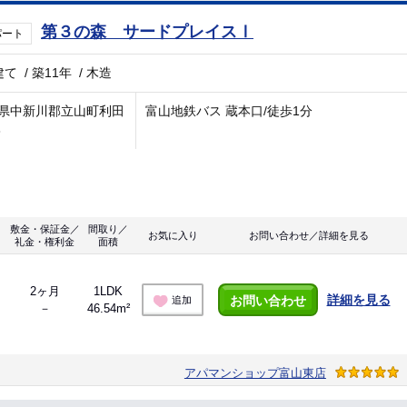
第３の森 サードプレイスⅠ
パート
建て
/
築11年
/
木造
県中新川郡立山町利田
富山地鉄バス 蔵本口/徒歩1分
8
敷金・保証金／
間取り／
お気に入り
お問い合わせ／詳細を見る
礼金・権利金
面積
2ヶ月
1LDK
詳細を見る
お問い合わせ
追加
－
46.54m²
アパマンショップ富山東店