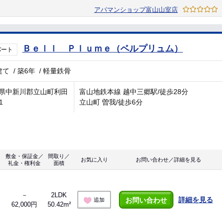
アパマンショップ富山山室店
Ｂｅｌｌ Ｐｌｕｍｅ（ベルプリュム）
パート
建て
/
築6年
/
軽量鉄骨
県中新川郡立山町利田
富山地鉄本線 越中三郷駅/徒歩28分
1
立山町 曽我/徒歩6分
敷金・保証金／
間取り／
お気に入り
お問い合わせ／詳細を見る
礼金・権利金
面積
－
2LDK
詳細を見る
お問い合わせ
追加
62,000円
50.42m²