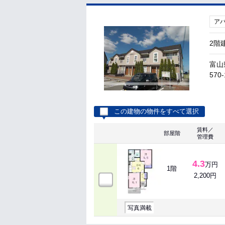
ア
2階
富山
570-
この建物の物件をすべて選択
賃料／
部屋階
管理費
4.3
万円
1階
2,200円
写真満載