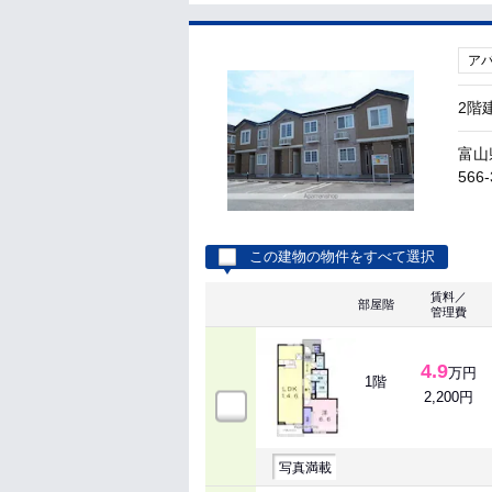
ア
2階
富山
566-
この建物の物件をすべて選択
賃料／
部屋階
管理費
4.9
万円
1階
2,200円
写真満載