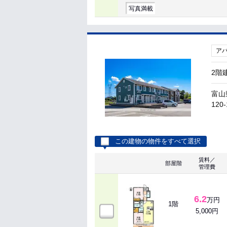
写真満載
ア
2階
富山
120-
この建物の物件をすべて選択
賃料／
部屋階
管理費
6.2
万円
1階
5,000円