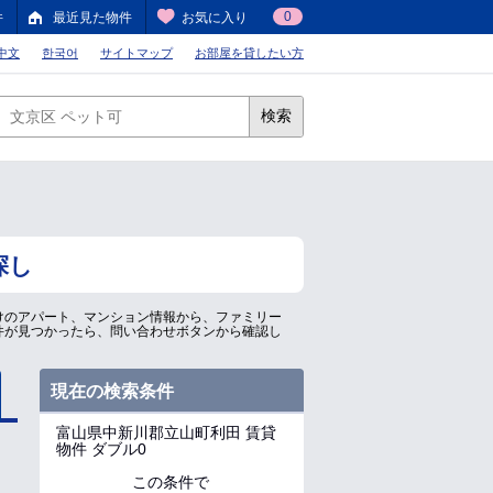
0
件
最近見た物件
お気に入り
中文
한국어
サイトマップ
お部屋を貸したい方
検索
探し
けのアパート、マンション情報から、ファミリー
件が見つかったら、問い合わせボタンから確認し
現在の検索条件
富山県中新川郡立山町利田
賃貸
物件 ダブル0
この条件で