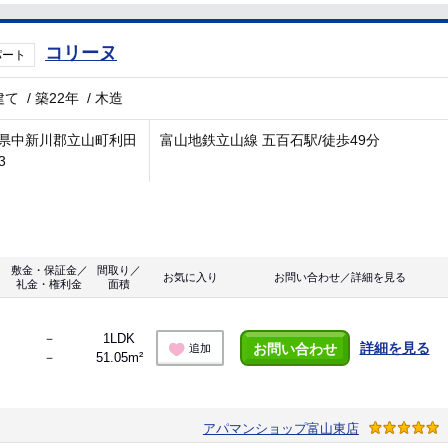
コリーヌ
パート
建て
/
築22年
/
木造
県中新川郡立山町利田
富山地鉄立山線 五百石駅/徒歩49分
3
敷金・保証金／
間取り／
お気に入り
お問い合わせ／詳細を見る
礼金・権利金
面積
－
1LDK
詳細を見る
お問い合わせ
追加
－
51.05m²
アパマンショップ富山東店