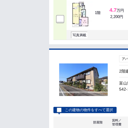
4.7
万円
1階
2,200円
写真満載
ア
2階
富山
542-
この建物の物件をすべて選択
賃料／
部屋階
管理費