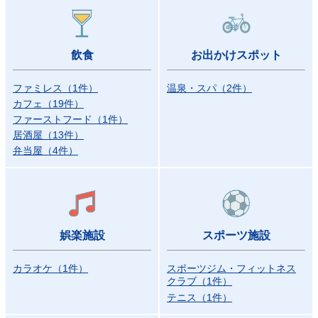
飲食
お出かけスポット
ファミレス
（
1
件）
温泉・スパ
（
2
件）
カフェ
（
19
件）
ファーストフード
（
1
件）
居酒屋
（
13
件）
弁当屋
（
4
件）
娯楽施設
スポーツ施設
カラオケ
（
1
件）
スポーツジム・フィットネス
クラブ
（
1
件）
テニス
（
1
件）