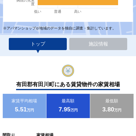
病院の充実
度
低い
普通
高い
※アパマンショップが地域のデータを独自に調査・集計しています。
トップ
施設情報
有田郡有田川町にある賃貸物件の家賃相場
家賃平均相場
最高額
最低額
5.51
7.95
3.80
万円
万円
万円
間取り
家賃相場