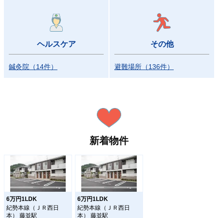
ヘルスケア
その他
鍼灸院
（
14
件）
避難場所
（
136
件）
新着物件
6万円1LDK
6万円1LDK
紀勢本線（ＪＲ西日
紀勢本線（ＪＲ西日
本） 藤並駅
本） 藤並駅