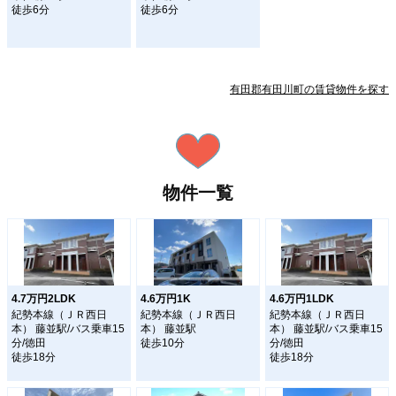
徒歩6分
徒歩6分
有田郡有田川町の賃貸物件を探す
物件一覧
4.7万円2LDK
4.6万円1K
4.6万円1LDK
紀勢本線（ＪＲ西日
紀勢本線（ＪＲ西日
紀勢本線（ＪＲ西日
本） 藤並駅/バス乗車15
本） 藤並駅
本） 藤並駅/バス乗車15
分/徳田
徒歩10分
分/徳田
徒歩18分
徒歩18分