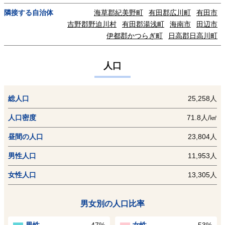
隣接する自治体
海草郡紀美野町
有田郡広川町
有田市
吉野郡野迫川村
有田郡湯浅町
海南市
田辺市
伊都郡かつらぎ町
日高郡日高川町
人口
総人口
25,258人
人口密度
71.8人/㎢
昼間の人口
23,804人
男性人口
11,953人
女性人口
13,305人
男女別の人口比率