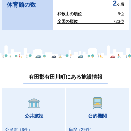
2
体育館の数
ヶ所
和歌山の順位
9位
全国の順位
723位
有田郡有田川町にある施設情報
公共施設
公的機関
公民館
（
6
件）
病院
（
29
件）