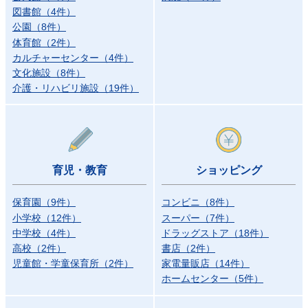
図書館
（
4
件）
公園
（
8
件）
体育館
（
2
件）
カルチャーセンター
（
4
件）
文化施設
（
8
件）
介護・リハビリ施設
（
19
件）
育児・教育
ショッピング
保育園
（
9
件）
コンビニ
（
8
件）
小学校
（
12
件）
スーパー
（
7
件）
中学校
（
4
件）
ドラッグストア
（
18
件）
高校
（
2
件）
書店
（
2
件）
児童館・学童保育所
（
2
件）
家電量販店
（
14
件）
ホームセンター
（
5
件）