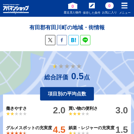
0
0
最近見た物件
お気に入り
保存した条件
メニュー
有田郡有田川町の地域・街情報
★★★★★
★★★★★
0.5
総合評価
点
項目別の平均点数
2.0
3.0
働きやすさ
買い物の便利さ
★★★★★
★★★★★
★★★★★
★★★★★
4.5
1.5
グルメスポットの充実度
娯楽・レジャーの充実度
★★★★★
★★★★★
★★★★★
★★★★★