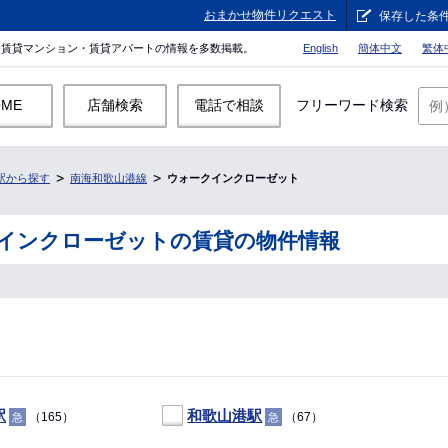
おまかせ物件リクエスト
保存した条
。賃貸マンション・賃貸アパートの情報を多数掲載。
English
簡体中文
繁体
OME
店舗検索
電話で相談
フリーワード検索
駅から探す
南海和歌山港線
ウォークインクローゼット
インクローゼットの賃貸の物件情報
駅
和歌山港駅
（165）
（67）
急
急