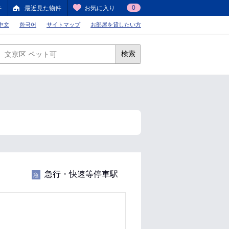
0
件
最近見た物件
お気に入り
中文
한국어
サイトマップ
お部屋を貸したい方
検索
急行・快速等停車駅
急