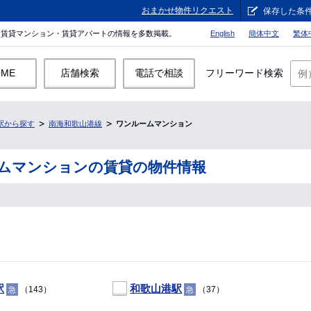
おまかせ物件リクエスト
保存した条
。賃貸マンション・賃貸アパートの情報を多数掲載。
English
簡体中文
繁体
OME
店舗検索
電話で相談
フリーワード検索
駅から探す
南海和歌山港線
ワンルームマンション
ムマンションの賃貸の物件情報
駅
和歌山港駅
（143）
（37）
急
急