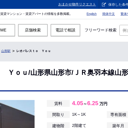
おまかせ物件リクエスト
保存した条
。賃貸マンション・賃貸アパートの情報を多数掲載。
English
簡体中文
繁体
OME
店舗検索
電話で相談
フリーワード検索
山形駅
レオパレスｔｏ Ｙｏｕ
 Ｙｏｕ/山形県山形市/ＪＲ奥羽本線山
4.05
6.25
賃料
～
万円
1K～1K
間取り
専有面積
2階建て
建物階
築年月