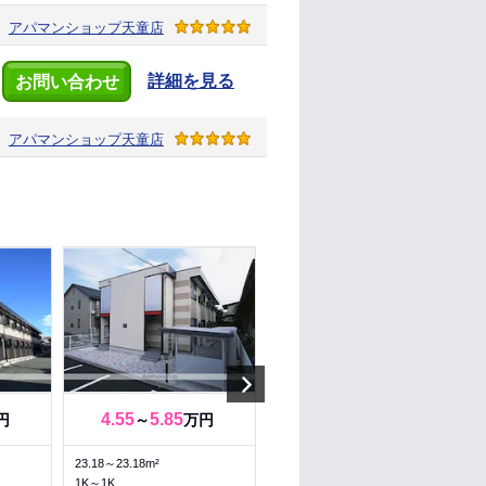
アパマンショップ
天童店
詳細を見る
お問い合わせ
アパマンショップ
天童店
Next
4.55
5.85
8.04
円
～
万円
万円
23.18～23.18m²
61.44m²
1K～1K
2LDK