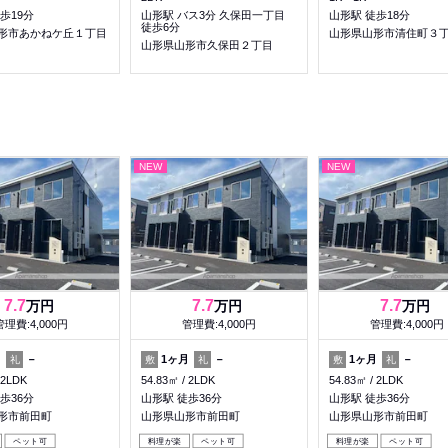
歩19分
山形駅 バス3分 久保田一丁目
山形駅 徒歩18分
徒歩6分
形市あかねケ丘１丁目
山形県山形市清住町３
山形県山形市久保田２丁目
NEW
NEW
7.7
7.7
7.7
万円
万円
万円
管理費:4,000円
管理費:4,000円
管理費:4,000円
月
－
1ヶ月
－
1ヶ月
－
礼
敷
礼
敷
礼
2LDK
54.83㎡
2LDK
54.83㎡
2LDK
歩36分
山形駅 徒歩36分
山形駅 徒歩36分
形市前田町
山形県山形市前田町
山形県山形市前田町
ペット可
料理が楽
ペット可
料理が楽
ペット可