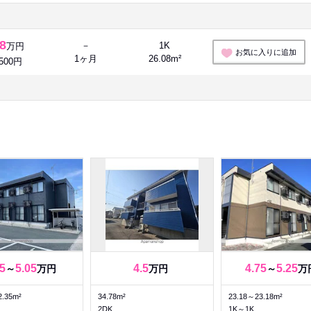
.8
－
1K
万円
お気に入りに追加
1ヶ月
26.08m²
,500円
5
5.05
4.5
4.75
5.25
～
万円
万円
～
万
2.35m²
34.78m²
23.18～23.18m²
2DK
1K～1K