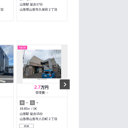
山形駅 徒歩17分
山形駅 バス8分 第十小学校前
徒歩3分
丁目
山形県山形市久保田２丁目
山形県山形市清住町３丁目
NEW
NEW
Next
2.7
4.5
万円
万円
管理費:－
管理費:－
－
－
45,000円
－
敷
礼
敷
礼
19.83㎡
1K
47.72㎡
2LDK
山形駅 徒歩15分
山形駅 徒歩34分
山形県山形市八日町２丁目
山形県山形市鉄砲町２丁目
収納
収納