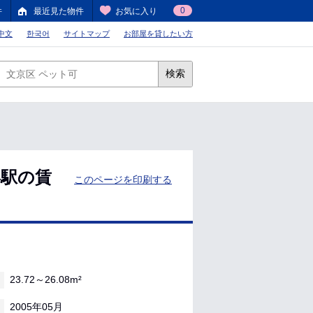
0
件
最近見た物件
お気に入り
中文
한국어
サイトマップ
お部屋を貸したい方
検索
形駅の賃
このページを印刷する
23.72～26.08m²
2005年05月