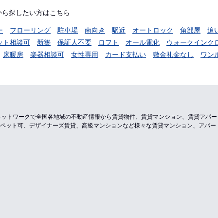
から探したい方はこちら
ー
フローリング
駐車場
南向き
駅近
オートロック
角部屋
追
ット相談可
新築
保証人不要
ロフト
オール電化
ウォークインク
床暖房
楽器相談可
女性専用
カード支払い
敷金礼金なし
ワン
のネットワークで全国各地域の不動産情報から賃貸物件、賃貸マンション、賃貸アパ
ペット可、デザイナーズ賃貸、高級マンションなど様々な賃貸マンション、アパー