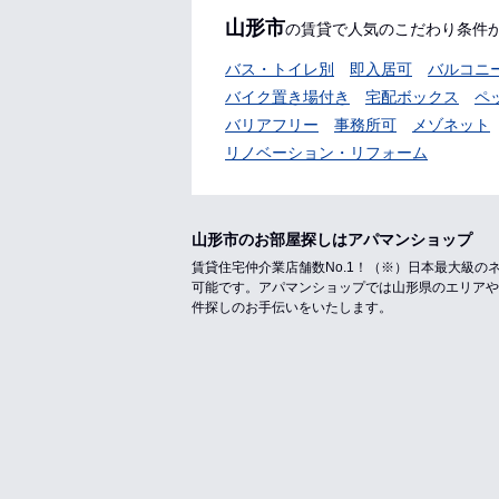
山形市
の賃貸で人気のこだわり条件
バス・トイレ別
即入居可
バルコニ
バイク置き場付き
宅配ボックス
ペ
バリアフリー
事務所可
メゾネット
リノベーション・リフォーム
山形市のお部屋探しはアパマンショップ
賃貸住宅仲介業店舗数No.1！（※）日本最大級
可能です。アパマンショップでは山形県のエリアや
件探しのお手伝いをいたします。