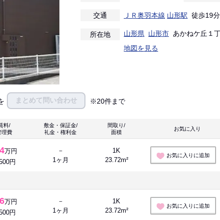
交通
ＪＲ奥羽本線
山形駅
徒歩19分
山形県
山形市
あかねケ丘１丁目
所在地
地図を見る
まとめて問い合わせ
を
※20件まで
賃料/
敷金・保証金/
間取り/
お気に入り 
管理費
礼金・権利金
面積
.4
－
1K
万円
お気に入りに追加
1ヶ月
23.72m²
,500円
.6
－
1K
万円
お気に入りに追加
1ヶ月
23.72m²
,500円