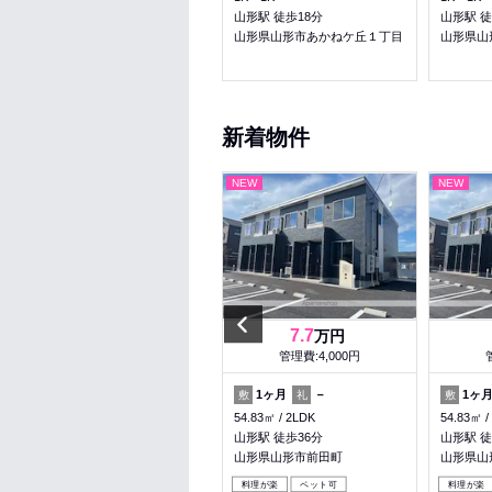
山形駅 徒歩20分
山形駅 徒歩18分
山形駅 徒
山形県山形市上町１丁目
山形県山形市あかねケ丘１丁目
山形県山
新着物件
NEW
NEW
NEW
Previous
5.4
7.7
万円
万円
管理費:2,300円
管理費:4,000円
－
1ヶ月
1ヶ月
－
1ヶ
敷
礼
敷
礼
敷
41.72㎡
1LDK
54.83㎡
2LDK
54.83㎡
蔵王駅 徒歩22分
山形駅 徒歩36分
山形駅 徒
山形県山形市成沢西２丁目
山形県山形市前田町
山形県山
収納
料理が楽
ペット可
料理が楽