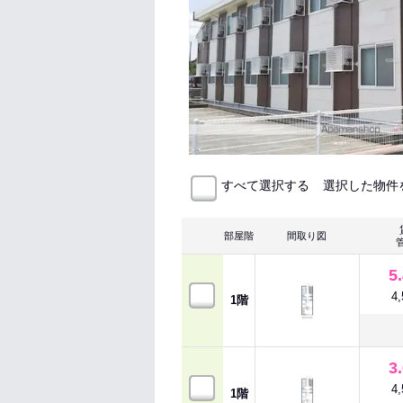
選択した物件
すべて選択する
部屋階
間取り図
5
4
1階
3
4
1階