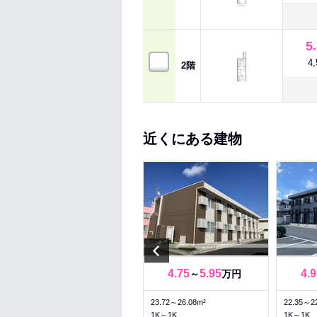
5
4
2階
近くにある建物
Previous
4.65
6.25
4.75
5.95
4.9
～
万円
～
万円
23.61～28.02m²
23.72～26.08m²
22.35～2
1K～1K
1K～1K
1K～1K