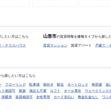
山形市
探したい方はこちら
の賃貸情報を建物タイプから探し
て・テラスハウス
賃貸マンション
賃貸アパート
戸建て・
から探したい方はこちら
ー
フローリング
駐車場
南向き
駅近
オートロック
角部屋
追
ット相談可
新築
保証人不要
ロフト
オール電化
ウォークインク
床暖房
楽器相談可
女性専用
カード支払い
敷金礼金なし
ワン