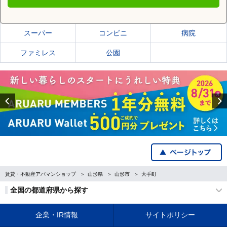
山形市の施設一覧
スーパー
コンビニ
病院
ファミレス
公園
Previous
賃貸・不動産アパマンショップ
山形県
山形市
大手町
全国の都道府県から探す
企業・IR情報
サイトポリシー