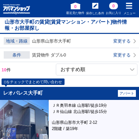
0
0
最近見た物件
お気に入り
保存した条件
メニュー
山形市大手町の賃貸[賃貸マンション・アパート]物件情
報・お部屋探し
地域・路線
山形県山形市大手町
変更する
条件
賃貸物件 ダブル0
変更する
10
件
□をチェックでまとめて問い合わせ
レオパレス大手町
アパート
ＪＲ奥羽本線 山形駅/徒歩19分
ＪＲ仙山線 北山形駅/徒歩15分
山形県山形市大手町 2-12
2階建 / 築19年