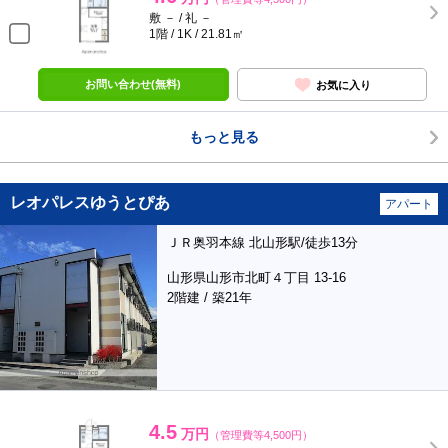
敷 － / 礼 －
1階 / 1K / 21.81㎡
お問い合わせ(無料)
お気に入り
もっと見る
レオパレスゆうとぴあ
アパート
ＪＲ奥羽本線 北山形駅/徒歩13分
山形県山形市北町４丁目 13-16
2階建 / 築21年
4.5
万円
（管理費等4,500円）