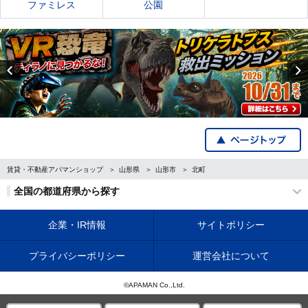
ファミレス
公園
Previous
賃貸・不動産アパマンショップ
山形県
山形市
北町
全国の都道府県から探す
企業・IR情報
サイトポリシー
プライバシーポリシー
運営会社について
©APAMAN Co.,Ltd.