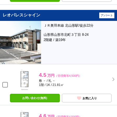
レオパレスシャイン
アパート
ＪＲ奥羽本線 北山形駅/徒歩22分
山形県山形市北町３丁目 8-24
2階建 / 築19年
4.5
万円
（管理費等4,500円）
敷 － / 礼 －
1階 / 1K / 21.81㎡
お問い合わせ(無料)
お気に入り
4.6
万円
（管理費等4,500円）