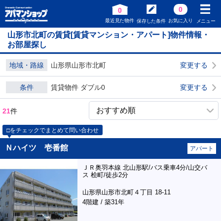
0
0
最近見た物件
お気に入り
保存した条件
メニュー
山形市北町の賃貸[賃貸マンション・アパート]物件情報・
お部屋探し
地域・路線
山形県山形市北町
変更する
条件
賃貸物件 ダブル0
変更する
21
件
□をチェックでまとめて問い合わせ
Ｎハイツ 壱番館
アパート
ＪＲ奥羽本線 北山形駅/バス乗車4分/山交バ
ス 桧町/徒歩2分
山形県山形市北町４丁目 18-11
4階建 / 築31年