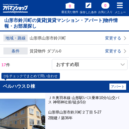
0
0
最近見た物件
お気に入り
保存した条件
メニュー
山形市鈴川町の賃貸[賃貸マンション・アパート]物件情
報・お部屋探し
地域・路線
山形県山形市鈴川町
変更する
条件
賃貸物件 ダブル0
変更する
17
件
□をチェックでまとめて問い合わせ
ベルハウスＤ棟
アパート
ＪＲ奥羽本線 山形駅/バス乗車10分/山交バ
ス 神明神社前/徒歩5分
山形県山形市鈴川町２丁目 5-27
2階建 / 築36年