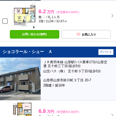
6.2
万円
（管理費等4,500円）
敷 － / 礼 1ヶ月
1階 / 1LDK / 32.67㎡
お問い合わせ(無料)
お気に入り
ショコラール・シュー Ａ
アパート
ＪＲ奥羽本線 山形駅/バス乗車17分/山形交
通 五十鈴三丁目/徒歩5分
山交バス（株） 五十鈴３丁目/徒歩5分
山形県山形市鈴川町３丁目 20-7
2階建 / 築16年
6.8
万円
（管理費等3,000円）