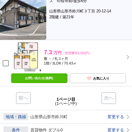
ス 印役寺前/徒歩6分
山形県山形市鈴川町３丁目 20-12-14
2階建 / 築21年
7.3
万円
（管理費等5,000円）
敷 － / 礼 1ヶ月
1階 / 3LDK / 70.43㎡
お問い合わせ(無料)
お気に入り
前へ
次へ
1ページ目
(1ページ中)
地域・路線
山形県山形市鈴川町
変更する
条件
賃貸物件 ダブル0
変更する