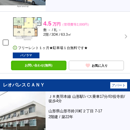
4.5
万円
（管理費等2,000円）
敷 － / 礼 －
2階 / 3DK / 63.3㎡
フリーレント１ヶ月★駐車場１台無料です★
パノラマ
お問い合わせ(無料)
お気に入り
レオパレスＣＡＮＹ
アパート
ＪＲ奥羽本線 山形駅/バス乗車17分/印役寺前/
徒歩4分
山形県山形市鈴川町２丁目 7-17
2階建 / 築22年