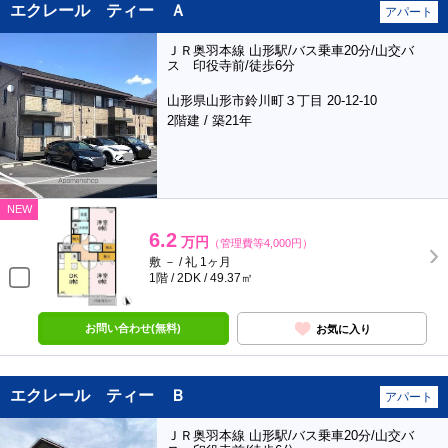
エクレール ティー Ａ
アパート
ＪＲ奥羽本線 山形駅/バス乗車20分/山交バ
ス 印役寺前/徒歩6分
山形県山形市鈴川町３丁目 20-12-10
2階建 / 築21年
NEW
6.2
万円
（管理費等4,000円）
敷 － / 礼 1ヶ月
1階 / 2DK / 49.37㎡
お問い合わせ(無料)
お気に入り
エクレール ティー Ｂ
アパート
ＪＲ奥羽本線 山形駅/バス乗車20分/山交バ