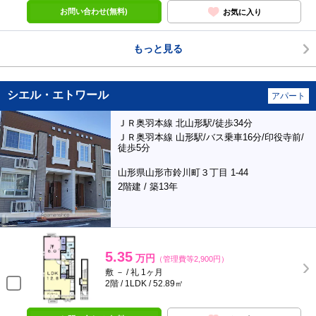
お問い合わせ(無料)
お気に入り
もっと見る
シエル・エトワール
アパート
ＪＲ奥羽本線 北山形駅/徒歩34分
ＪＲ奥羽本線 山形駅/バス乗車16分/印役寺前/
徒歩5分
山形県山形市鈴川町３丁目 1-44
2階建 / 築13年
5.35
万円
（管理費等2,900円）
敷 － / 礼 1ヶ月
2階 / 1LDK / 52.89㎡