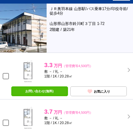
ＪＲ奥羽本線 山形駅/バス乗車17分/印役寺前/
徒歩4分
山形県山形市鈴川町３丁目 1-72
2階建 / 築21年
3.3
万円
（管理費等4,500円）
敷 － / 礼 －
1階 / 1K / 20.28㎡
お問い合わせ(無料)
お気に入り
3.7
万円
（管理費等4,500円）
敷 － / 礼 －
1階 / 1K / 20.28㎡