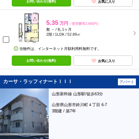
お問い合わせ(無料)
お気に入り
5.35
万円
（管理費等2,900円）
敷 － / 礼 1ヶ月
2階 / 1LDK / 52.89㎡
当物件は、インターネット月額利用料無料です。
お問い合わせ(無料)
お気に入り
カーサ・ラッフィナートＩＩＩ
アパート
山形新幹線 山形駅/徒歩63分
山形県山形市鈴川町４丁目 6-7
3階建 / 築7年