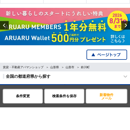
Previous
賃貸・不動産アパマンショップ
山形県
山形市
鈴川町
全国の都道府県から探す
企業・IR情報
サイトポリシー
新着物件
条件変更
検索条件を保存
メール
プライバシーポリシー
運営会社について
©APAMAN Co.,Ltd.