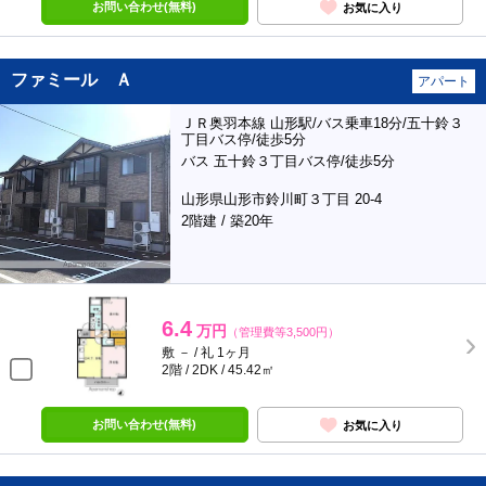
お問い合わせ(無料)
お気に入り
ファミール Ａ
アパート
ＪＲ奥羽本線 山形駅/バス乗車18分/五十鈴３
丁目バス停/徒歩5分
バス 五十鈴３丁目バス停/徒歩5分
山形県山形市鈴川町３丁目 20-4
2階建 / 築20年
6.4
万円
（管理費等3,500円）
敷 － / 礼 1ヶ月
2階 / 2DK / 45.42㎡
お問い合わせ(無料)
お気に入り