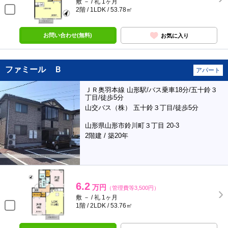
敷 － / 礼 1ヶ月
2階 / 1LDK / 53.78㎡
お問い合わせ(無料)
お気に入り
ファミール Ｂ
アパート
ＪＲ奥羽本線 山形駅/バス乗車18分/五十鈴３
丁目/徒歩5分
山交バス（株） 五十鈴３丁目/徒歩5分
山形県山形市鈴川町３丁目 20-3
2階建 / 築20年
6.2
万円
（管理費等3,500円）
敷 － / 礼 1ヶ月
1階 / 2LDK / 53.76㎡