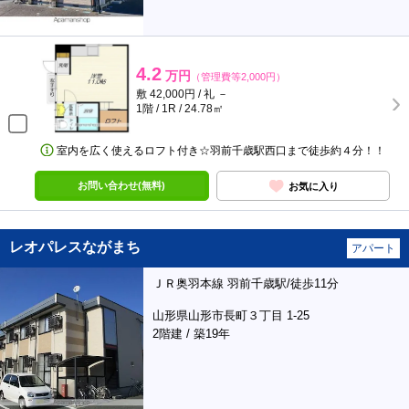
4.2
万円
（管理費等2,000円）
敷 42,000円 / 礼 －
1階 / 1R / 24.78㎡
室内を広く使えるロフト付き☆羽前千歳駅西口まで徒歩約４分！！
お問い合わせ(無料)
お気に入り
レオパレスながまち
アパート
ＪＲ奥羽本線 羽前千歳駅/徒歩11分
山形県山形市長町３丁目 1-25
2階建 / 築19年