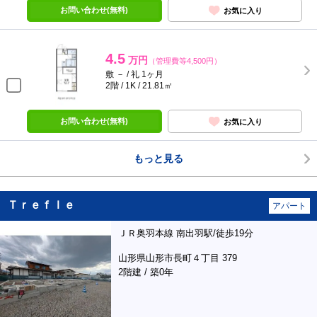
お問い合わせ(無料)
お気に入り
4.5
万円
（管理費等4,500円）
敷 － / 礼 1ヶ月
2階 / 1K / 21.81㎡
お問い合わせ(無料)
お気に入り
もっと見る
Ｔｒｅｆｌｅ
アパート
ＪＲ奥羽本線 南出羽駅/徒歩19分
山形県山形市長町４丁目 379
2階建 / 築0年