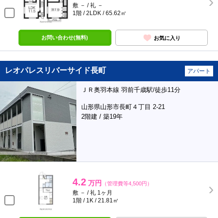
敷 － / 礼 －
1階 / 2LDK / 65.62㎡
お問い合わせ(無料)
お気に入り
レオパレスリバーサイド長町
アパート
ＪＲ奥羽本線 羽前千歳駅/徒歩11分
山形県山形市長町４丁目 2-21
2階建 / 築19年
4.2
万円
（管理費等4,500円）
敷 － / 礼 1ヶ月
1階 / 1K / 21.81㎡