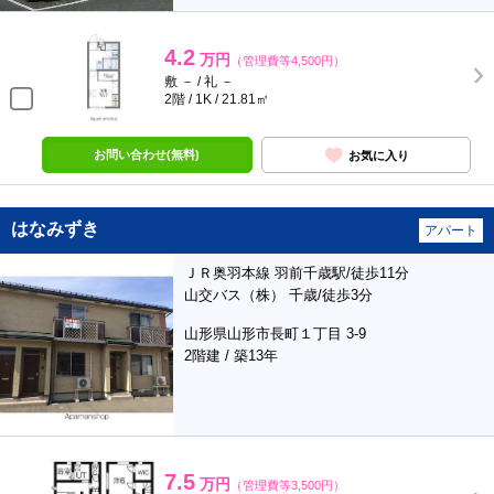
4.2
万円
（管理費等4,500円）
敷 － / 礼 －
2階 / 1K / 21.81㎡
お問い合わせ(無料)
お気に入り
はなみずき
アパート
ＪＲ奥羽本線 羽前千歳駅/徒歩11分
山交バス（株） 千歳/徒歩3分
山形県山形市長町１丁目 3-9
2階建 / 築13年
7.5
万円
（管理費等3,500円）