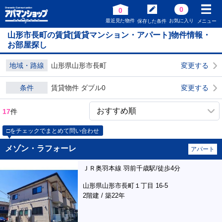
0
0
最近見た物件
お気に入り
保存した条件
メニュー
山形市長町の賃貸[賃貸マンション・アパート]物件情報・
お部屋探し
地域・路線
山形県山形市長町
変更する
条件
賃貸物件 ダブル0
変更する
17
件
□をチェックでまとめて問い合わせ
メゾン・ラフォーレ
アパート
ＪＲ奥羽本線 羽前千歳駅/徒歩4分
山形県山形市長町１丁目 16-5
2階建 / 築22年