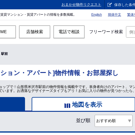
おまかせ物件リクエスト
保存した条
。賃貸マンション・賃貸アパートの情報を多数掲載。
English
簡体中文
繁体
OME
店舗検索
電話で相談
フリーワード検索
駅前
ンション・アパート]物件情報・お部屋探し
ョップで！山形県米沢市駅前の物件情報を掲載中です。単身者向けのアパート、マ
ています。お洒落なデザイナーズタイプもアリ！お気に入りの物件が見つかったら
地図を表示
並び順