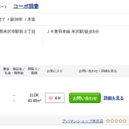
コーポ我妻
パート
建て
/
築38年
/
木造
県米沢市駅前３丁目
ＪＲ奥羽本線 米沢駅/徒歩5分
敷金・保証金／
間取り／
お気に入り
お問い合わせ／詳細を見る
礼金・権利金
面積
－
1LDK
詳細を見る
お問い合わせ
追加
－
40.48m²
アパマンショップ米沢店