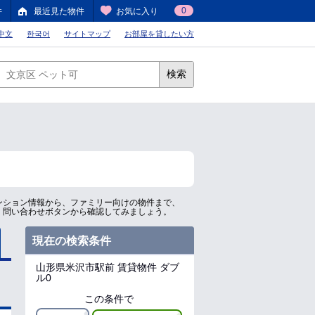
0
件
最近見た物件
お気に入り
中文
한국어
サイトマップ
お部屋を貸したい方
検索
ンション情報から、ファミリー向けの物件まで、
、問い合わせボタンから確認してみましょう。
現在の検索条件
山形県米沢市駅前
賃貸物件 ダブ
ル0
この条件で