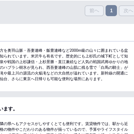
前へ
次へ
1
方を奥羽山脈・吾妻連峰・飯豊連峰など2000m級の山々に囲まれている盆
知られています。米沢牛も有名です。歴史的にも上杉氏の城下町として知
泉や戦国の上杉謙信・上杉景勝・直江兼続など人気の戦国武将ゆかりの地
のハブラシ樹氷が見られ、西吾妻連峰の山肌に残る雪で「白馬の騎士」が
滝や最上川の源流の火焔滝などの大自然が溢れています。新幹線の開通に
仙台、さらに東京へ日帰りも可能な便利な場所にあります。
います。
隣の県へもアクセスがしやすくとても便利です。賃貸物件では、駅から近
格の物件やこだわりのある物件が揃っているので、予算やライフスタイル