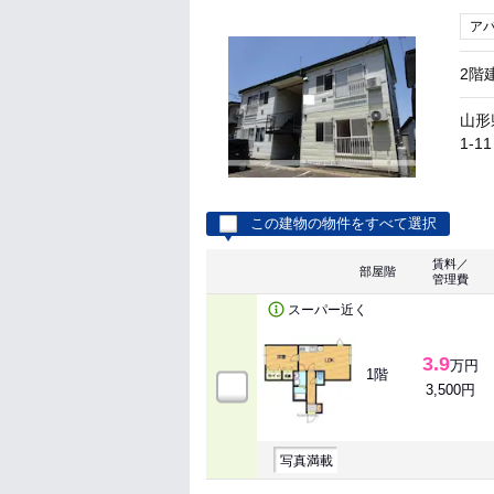
ア
2階
山形
1-11
この建物の物件をすべて選択
賃料／
部屋階
管理費
スーパー近く
3.9
万円
1階
3,500円
写真満載