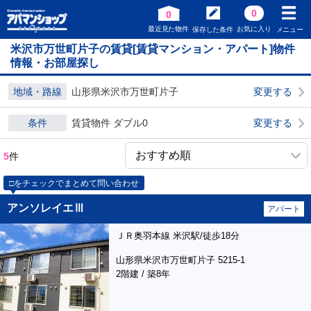
0
0
最近見た物件
お気に入り
保存した条件
メニュー
米沢市万世町片子の賃貸[賃貸マンション・アパート]物件
情報・お部屋探し
地域・路線
山形県米沢市万世町片子
変更する
条件
賃貸物件 ダブル0
変更する
5
件
□をチェックでまとめて問い合わせ
アンソレイエⅢ
アパート
ＪＲ奥羽本線 米沢駅/徒歩18分
山形県米沢市万世町片子 5215-1
2階建 / 築8年