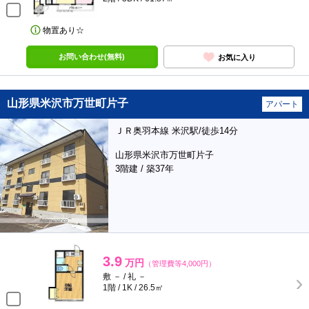
物置あり☆
お問い合わせ(無料)
お気に入り
山形県米沢市万世町片子
アパート
ＪＲ奥羽本線 米沢駅/徒歩14分
山形県米沢市万世町片子
3階建 / 築37年
3.9
万円
（管理費等4,000円）
敷 － / 礼 －
1階 / 1K / 26.5㎡