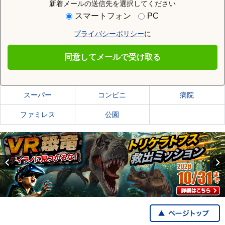
新着メールの送信先を選択してください
住む街研究所で米沢市の情報を見る
スマートフォン
PC
プライバシーポリシー
に
米沢市
同意してメールで受け取る
米沢市の施設一覧
スーパー
コンビニ
病院
ファミレス
公園
Previous