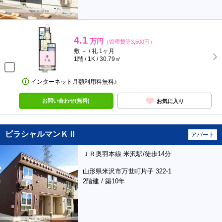
4.1
万円
（管理費等3,500円）
敷 － / 礼 1ヶ月
1階 / 1K / 30.79㎡
インターネット月額利用料無料♪
お問い合わせ(無料)
お気に入り
ビラシャルマンＫⅡ
アパート
ＪＲ奥羽本線 米沢駅/徒歩14分
山形県米沢市万世町片子 322-1
2階建 / 築10年