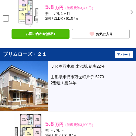
5.8
万円
（管理費等3,300円）
敷 － / 礼 1ヶ月
2階 / 2LDK / 61.07㎡
お問い合わせ(無料)
お気に入り
プリムローズ・２１
アパート
ＪＲ奥羽本線 米沢駅/徒歩22分
山形県米沢市万世町片子 5279
2階建 / 築24年
5.8
万円
（管理費等3,900円）
敷 － / 礼 －
2階 / 3DK / 61.87㎡