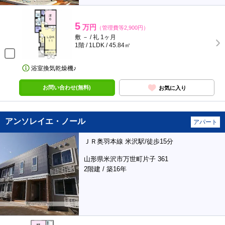
5
万円
（管理費等2,900円）
敷 － / 礼 1ヶ月
1階 / 1LDK / 45.84㎡
浴室換気乾燥機♪
お問い合わせ(無料)
お気に入り
アンソレイエ・ノール
アパート
ＪＲ奥羽本線 米沢駅/徒歩15分
山形県米沢市万世町片子 361
2階建 / 築16年