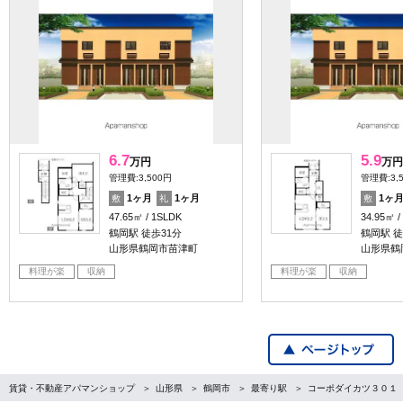
6.7
5.9
万円
万円
管理費:3,500円
管理費:3,
1ヶ月
1ヶ月
1ヶ
敷
礼
敷
47.65㎡
1SLDK
34.95㎡
鶴岡駅 徒歩31分
鶴岡駅 徒
山形県鶴岡市苗津町
山形県鶴
料理が楽
収納
料理が楽
収納
賃貸・不動産アパマンショップ
山形県
鶴岡市
最寄り駅
コーポダイカツ３０１