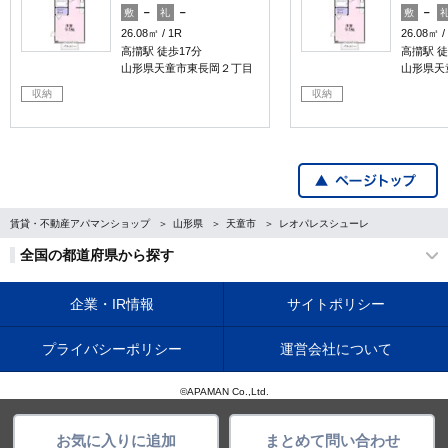
－
－
－
敷
礼
敷
26.08㎡
1R
26.08㎡
高擶駅 徒歩17分
高擶駅 徒
山形県天童市東長岡２丁目
山形県天
収納
収納
賃貸・不動産アパマンショップ
山形県
天童市
レオパレスシューレ
全国の都道府県から探す
企業・IR情報
サイトポリシー
プライバシーポリシー
運営会社について
©APAMAN Co.,Ltd.
お気に入りに追加
まとめて問い合わせ