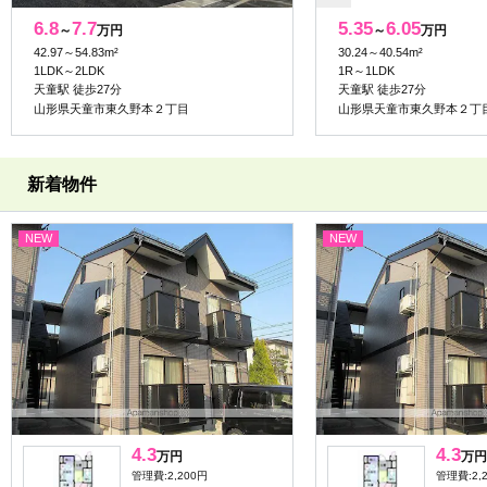
6.8
7.7
5.35
6.05
～
万円
～
万円
42.97～54.83m²
30.24～40.54m²
1LDK～2LDK
1R～1LDK
天童駅 徒歩27分
天童駅 徒歩27分
山形県天童市東久野本２丁目
山形県天童市東久野本２丁
新着物件
NEW
NEW
4.3
4.3
万円
万円
管理費:2,200円
管理費:2,