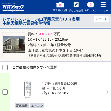
0
0
最近見た物件
お気に入り
保存した条件
メニュー
レオパレスシューレ/山形県天童市/ＪＲ奥羽
アパート
本線天童駅の賃貸物件情報
賃料：
4.5
～
4.5
万円
1K～1K / 23.18～23.18m²
2階建て / 築23年 / 軽量鉄骨
山形県天童市東久野本２丁目 16-47
ＪＲ奥羽本線 天童駅/バス乗車7分/熊野神社前/徒歩11分
この建物の物件をすべて選択
4
万円
（管理費等5,000円）
敷 － / 礼 1ヶ月
2階 / 1K / 23.18㎡
写真満載
エアコン