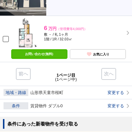
6
万円
（管理費等4,000円）
敷 － / 礼 1ヶ月
1階 / 1R / 32.03㎡
お問い合わせ(無料)
お気に入り
前へ
次へ
1ページ目
(1ページ中)
地域・路線
山形県天童市桜町
変更する
条件
賃貸物件 ダブル0
変更する
条件にあった新着物件を受け取る