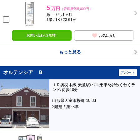
5
万円
（管理費等5,000円）
敷 － / 礼 1ヶ月
1階 / 1K / 23.61㎡
お問い合わせ(無料)
お気に入り
もっと見る
オルテンシア Ｂ
アパート
ＪＲ奥羽本線 天童駅/バス乗車5分/わくわくラ
ンド/徒歩10分
山形県天童市桜町 10-33
2階建 / 築25年