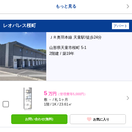
もっと見る
レオパレス桜町
アパート
ＪＲ奥羽本線 天童駅/徒歩24分
山形県天童市桜町 5-1
2階建 / 築19年
5
万円
（管理費等5,000円）
敷 － / 礼 1ヶ月
1階 / 1K / 23.61㎡
お問い合わせ(無料)
お気に入り