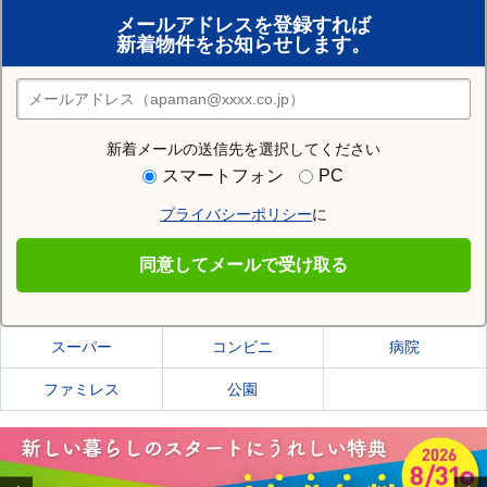
賃貸のプロがお部屋探し！
メールアドレスを登録すれば
おまかせ物件リクエスト
新着物件をお知らせします。
住みたい街の店舗を探す
店舗検索
新着メールの送信先を選択してください
住む街研究所で天童市の情報を見る
スマートフォン
PC
プライバシーポリシー
に
天童市
同意してメールで受け取る
天童市の施設一覧
スーパー
コンビニ
病院
ファミレス
公園