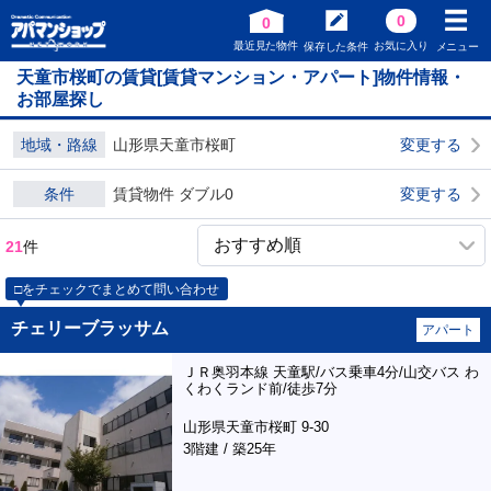
0
0
最近見た物件
お気に入り
保存した条件
メニュー
天童市桜町の賃貸[賃貸マンション・アパート]物件情報・
お部屋探し
地域・路線
山形県天童市桜町
変更する
条件
賃貸物件 ダブル0
変更する
21
件
□をチェックでまとめて問い合わせ
チェリーブラッサム
アパート
ＪＲ奥羽本線 天童駅/バス乗車4分/山交バス わ
くわくランド前/徒歩7分
山形県天童市桜町 9-30
3階建 / 築25年