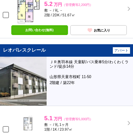
5.2
万円
（管理費等2,200円）
敷 － / 礼 －
2階 / 2DK / 51.67㎡
お問い合わせ(無料)
お気に入り
レオパレスクレール
アパート
ＪＲ奥羽本線 天童駅/バス乗車5分/わくわくラ
ンド/徒歩14分
山形県天童市桜町 11-50
2階建 / 築22年
5.1
万円
（管理費等5,000円）
敷 － / 礼 1ヶ月
1階 / 1K / 23.97㎡