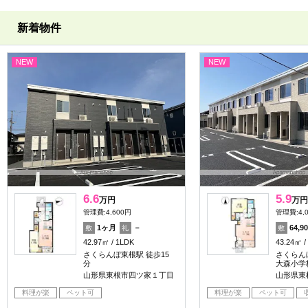
新着物件
NEW
NEW
6.6
5.9
万円
万円
管理費:4,600円
管理費:4,
1ヶ月
－
64,9
敷
礼
敷
42.97㎡
1LDK
43.24㎡
さくらんぼ東根駅 徒歩15
さくらん
分
大森小学校
山形県東根市四ツ家１丁目
山形県東
料理が楽
ペット可
料理が楽
ペット可