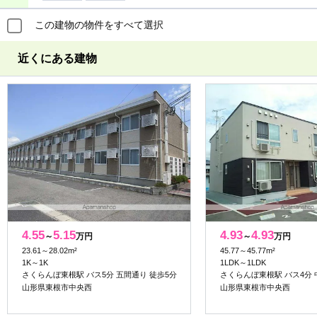
この建物の物件をすべて選択
近くにある建物
4.55
5.15
4.93
4.93
～
万円
～
万円
23.61～28.02m²
45.77～45.77m²
1K～1K
1LDK～1LDK
さくらんぼ東根駅 バス5分 五間通り 徒歩5分
さくらんぼ東根駅 バス4分 
山形県東根市中央西
山形県東根市中央西