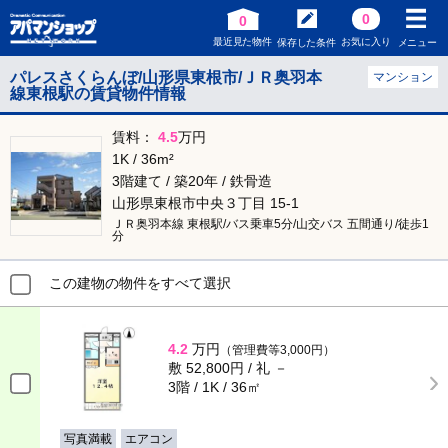
0
0
最近見た物件
お気に入り
保存した条件
メニュー
パレスさくらんぼ/山形県東根市/ＪＲ奥羽本
マンション
線東根駅の賃貸物件情報
賃料：
4.5
万円
1K / 36m²
3階建て / 築20年 / 鉄骨造
山形県東根市中央３丁目 15-1
ＪＲ奥羽本線 東根駅/バス乗車5分/山交バス 五間通り/徒歩1
分
この建物の物件をすべて選択
4.2
万円
（管理費等3,000円）
敷 52,800円 / 礼 －
3階 / 1K / 36㎡
写真満載
エアコン