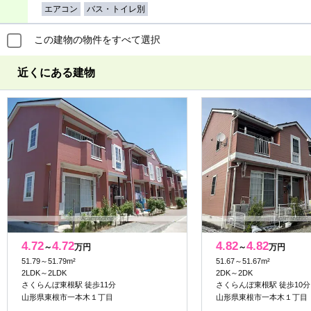
エアコン
バス・トイレ別
この建物の物件をすべて選択
近くにある建物
4.72
4.72
4.82
4.82
～
万円
～
万円
51.79～51.79m²
51.67～51.67m²
2LDK～2LDK
2DK～2DK
さくらんぼ東根駅 徒歩11分
さくらんぼ東根駅 徒歩10分
山形県東根市一本木１丁目
山形県東根市一本木１丁目