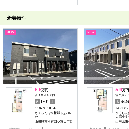
新着物件
NEW
NEW
6.6
5.9
万円
万円
管理費:4,600円
管理費:4,
1ヶ月
－
64,9
敷
礼
敷
42.97㎡
1LDK
43.24㎡
さくらんぼ東根駅 徒歩15
さくらん
分
大森小学校
山形県東根市四ツ家１丁目
山形県東
料理が楽
ペット可
料理が楽
ペット可