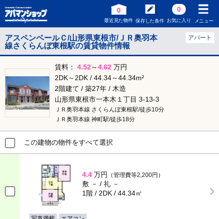
0
0
最近見た物件
お気に入り
保存した条件
メニュー
アスペンベールＣ/山形県東根市/ＪＲ奥羽本
アパート
線さくらんぼ東根駅の賃貸物件情報
賃料：
4.52
～
4.62
万円
2DK～2DK / 44.34～44.34m²
2階建て / 築27年 / 木造
山形県東根市一本木１丁目 3-13-3
ＪＲ奥羽本線 さくらんぼ東根駅/徒歩10分
ＪＲ奥羽本線 神町駅/徒歩18分
この建物の物件をすべて選択
4.4
万円
（管理費等2,200円）
敷 － / 礼 －
1階 / 2DK / 44.34㎡
写真満載
エアコン