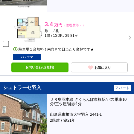
3.4
万円
（管理費等－）
敷 － / 礼 －
1階 / 1SDK / 29.81㎡
駐車場１台無料！南向きで日当たり良好です★
パノラマ
お問い合わせ(無料)
お気に入り
シュトラーセ羽入
アパート
ＪＲ奥羽本線 さくらんぼ東根駅/バス乗車10
分/三ツ屋/徒歩1分
山形県東根市大字羽入 2441-1
2階建 / 築21年