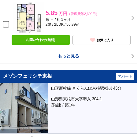
5.85
万円
（管理費等2,300円）
敷 － / 礼 1ヶ月
2階 / 2LDK / 56.89㎡
お問い合わせ(無料)
お気に入り
もっと見る
メゾンフェリシテ東根
アパート
山形新幹線 さくらんぼ東根駅/徒歩43分
山形県東根市大字羽入 304-1
2階建 / 築1年