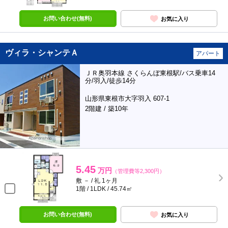
お問い合わせ(無料)
お気に入り
ヴィラ・シャンテＡ
アパート
ＪＲ奥羽本線 さくらんぼ東根駅/バス乗車14
分/羽入/徒歩14分
山形県東根市大字羽入 607-1
2階建 / 築10年
5.45
万円
（管理費等2,300円）
敷 － / 礼 1ヶ月
1階 / 1LDK / 45.74㎡
お問い合わせ(無料)
お気に入り