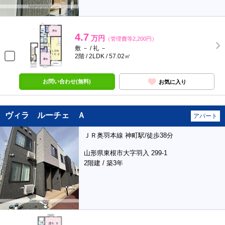
4.7
万円
（管理費等2,200円）
敷 － / 礼 －
2階 / 2LDK / 57.02㎡
お問い合わせ(無料)
お気に入り
ヴィラ ルーチェ Ａ
アパート
ＪＲ奥羽本線 神町駅/徒歩38分
山形県東根市大字羽入 299-1
2階建 / 築3年