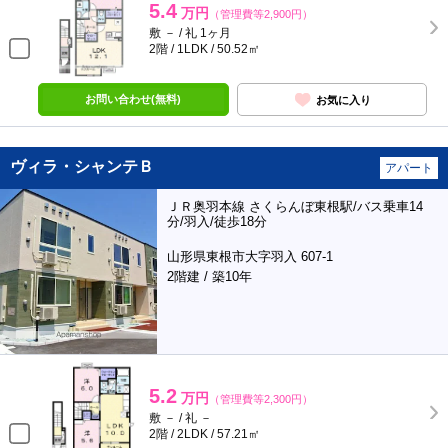
5.4
万円
（管理費等2,900円）
敷 － / 礼 1ヶ月
2階 / 1LDK / 50.52㎡
お問い合わせ(無料)
お気に入り
ヴィラ・シャンテＢ
アパート
ＪＲ奥羽本線 さくらんぼ東根駅/バス乗車14
分/羽入/徒歩18分
山形県東根市大字羽入 607-1
2階建 / 築10年
5.2
万円
（管理費等2,300円）
敷 － / 礼 －
2階 / 2LDK / 57.21㎡