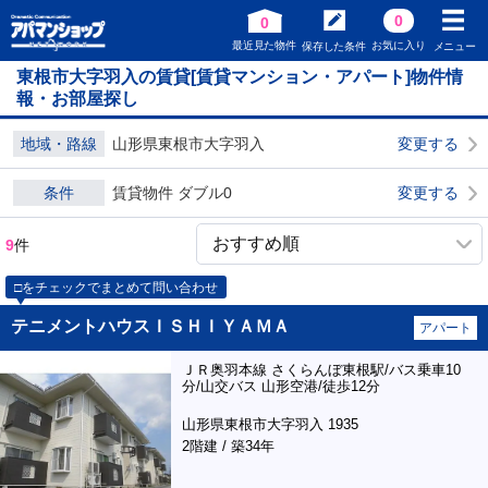
0
0
最近見た物件
お気に入り
保存した条件
メニュー
東根市大字羽入の賃貸[賃貸マンション・アパート]物件情
報・お部屋探し
地域・路線
山形県東根市大字羽入
変更する
条件
賃貸物件 ダブル0
変更する
9
件
□をチェックでまとめて問い合わせ
テニメントハウスＩＳＨＩＹＡＭＡ
アパート
ＪＲ奥羽本線 さくらんぼ東根駅/バス乗車10
分/山交バス 山形空港/徒歩12分
山形県東根市大字羽入 1935
2階建 / 築34年