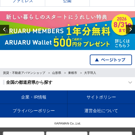
ファミレス
公園
Previous
賃貸・不動産アパマンショップ
山形県
東根市
大字羽入
全国の都道府県から探す
企業・IR情報
サイトポリシー
プライバシーポリシー
運営会社について
©APAMAN Co.,Ltd.