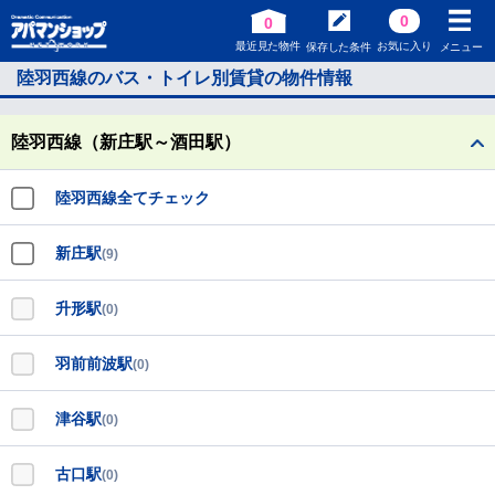
0
0
最近見た物件
お気に入り
保存した条件
メニュー
陸羽西線のバス・トイレ別賃貸の物件情報
陸羽西線（新庄駅～酒田駅）
陸羽西線全てチェック
新庄駅
(9)
升形駅
(0)
羽前前波駅
(0)
津谷駅
(0)
古口駅
(0)