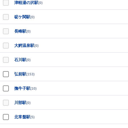
津軽湯の沢駅
(0)
碇ケ関駅
(0)
長峰駅
(0)
大鰐温泉駅
(0)
石川駅
(0)
弘前駅
(153)
撫牛子駅
(10)
川部駅
(0)
北常盤駅
(5)