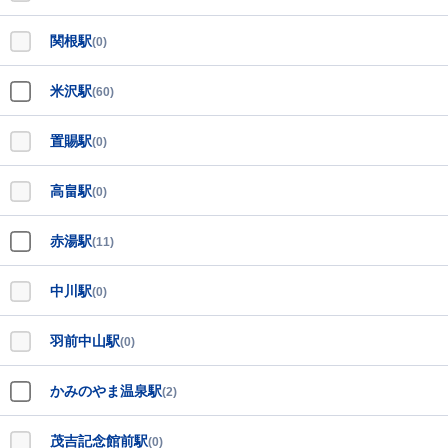
関根駅
(0)
米沢駅
(60)
置賜駅
(0)
高畠駅
(0)
赤湯駅
(11)
中川駅
(0)
羽前中山駅
(0)
かみのやま温泉駅
(2)
茂吉記念館前駅
(0)