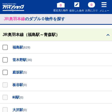
0
0
最近見た物件
お気に入り
保存した条件
メニュー
JR奥羽本線
のダブル０物件を探す
JR奥羽本線（福島駅～青森駅）
福島駅
(629)
笹木野駅
(36)
庭坂駅
(5)
板谷駅
(0)
峠駅
(0)
大沢駅
(0)