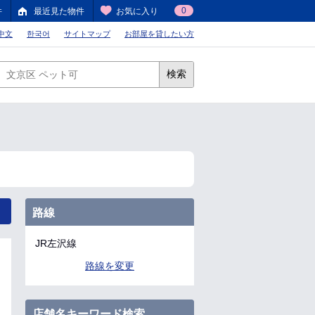
0
件
最近見た物件
お気に入り
中文
한국어
サイトマップ
お部屋を貸したい方
検索
路線
JR左沢線
路線を変更
店舗名キーワード検索