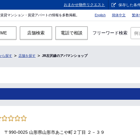
おまかせ物件リクエスト
保存した条
。賃貸マンション・賃貸アパートの情報を多数掲載。
English
簡体中文
繁体
OME
店舗検索
電話で相談
フリーワード検索
から探す
店舗を探す
JR左沢線のアパマンショップ
〒990-0025 山形県山形市あこや町２丁目 ２－３９