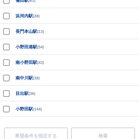
雀田駅
(63)
浜河内駅
(28)
長門本山駅
(13)
小野田港駅
(54)
南小野田駅
(43)
南中川駅
(39)
目出駅
(36)
小野田駅
(144)
希望条件を指定する
検索