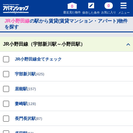
0
0
最近見た物件
お気に入り
保存した条件
メニュー
JR小野田線
の駅から賃貸(賃貸マンション・アパート)物件
を探す
JR小野田線（宇部新川駅～小野田駅）
JR小野田線全てチェック
宇部新川駅
(425)
居能駅
(157)
妻崎駅
(128)
長門長沢駅
(87)