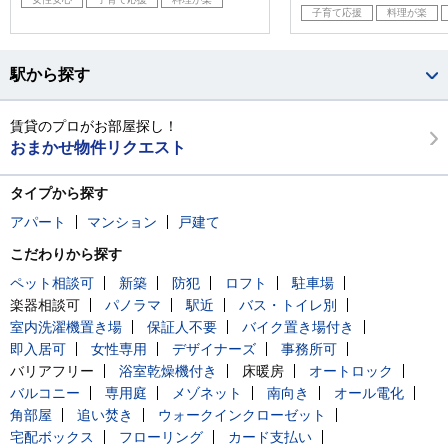
子育て応援
料理が楽
駅から探す
賃貸のプロがお部屋探し！
おまかせ物件リクエスト
タイプから探す
アパート
マンション
戸建て
こだわりから探す
ペット相談可
新築
防犯
ロフト
駐車場
楽器相談可
パノラマ
駅近
バス・トイレ別
室内洗濯機置き場
保証人不要
バイク置き場付き
即入居可
女性専用
デザイナーズ
事務所可
バリアフリー
浴室乾燥機付き
床暖房
オートロック
バルコニー
専用庭
メゾネット
南向き
オール電化
角部屋
追い焚き
ウォークインクローゼット
宅配ボックス
フローリング
カード支払い