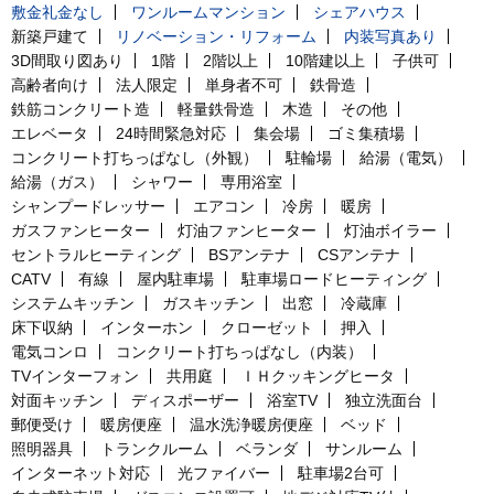
敷金礼金なし
ワンルームマンション
シェアハウス
新築戸建て
リノベーション・リフォーム
内装写真あり
3D間取り図あり
1階
2階以上
10階建以上
子供可
高齢者向け
法人限定
単身者不可
鉄骨造
鉄筋コンクリート造
軽量鉄骨造
木造
その他
エレベータ
24時間緊急対応
集会場
ゴミ集積場
コンクリート打ちっぱなし（外観）
駐輪場
給湯（電気）
給湯（ガス）
シャワー
専用浴室
シャンプードレッサー
エアコン
冷房
暖房
ガスファンヒーター
灯油ファンヒーター
灯油ボイラー
セントラルヒーティング
BSアンテナ
CSアンテナ
CATV
有線
屋内駐車場
駐車場ロードヒーティング
システムキッチン
ガスキッチン
出窓
冷蔵庫
床下収納
インターホン
クローゼット
押入
電気コンロ
コンクリート打ちっぱなし（内装）
TVインターフォン
共用庭
ＩＨクッキングヒータ
対面キッチン
ディスポーザー
浴室TV
独立洗面台
郵便受け
暖房便座
温水洗浄暖房便座
ベッド
照明器具
トランクルーム
ベランダ
サンルーム
インターネット対応
光ファイバー
駐車場2台可