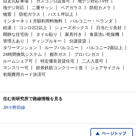
自走式駐車場
ガスコンロ設置可
地デジ対応TV付
地デジ対応
二重サッシ
ペアガラス
防犯カメラ
物置
防犯ガラス
バス１坪以上
インターネット月額利用料無料
バルコニー・ベランダ
給湯
コンロ2口以上
シューズボックス
日当たり良好
閑静な住宅街
タイル貼り
家具付き
食器洗い乾燥機
管理人あり
ディンプルキー
分譲賃貸
タワーマンション
ルーフバルコニー
バルコニー2面以上
24時間換気システム
都市ガス
プロパンガス
ルームシェア可
特定優良賃貸住宅
二人入居可
マンスリー可
鉄骨鉄筋コンクリート造
シェアサイクル
初期費用カード決済可
住む街研究所で路線情報を見る
JR小野田線