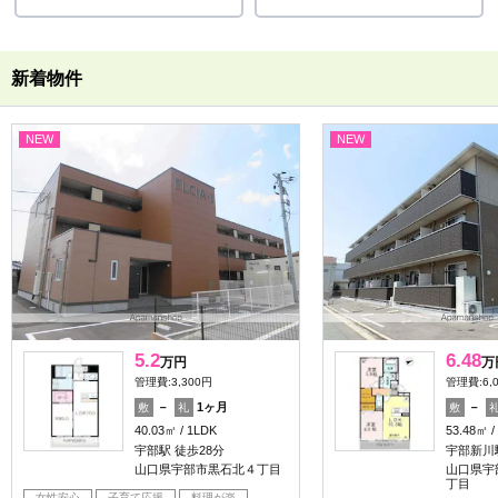
新着物件
NEW
NEW
5.2
6.48
万円
万
管理費:3,300円
管理費:6,
－
1ヶ月
－
敷
礼
敷
40.03㎡
1LDK
53.48㎡
宇部駅 徒歩28分
宇部新川駅
山口県宇部市黒石北４丁目
山口県宇
丁目
女性安心
子育て応援
料理が楽