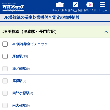
0
0
最近見た物件
お気に入り
保存した条件
メニュー
JR美祢線の浴室乾燥機付き賃貸の物件情報
JR美祢線（厚狭駅～長門市駅）
JR美祢線全てチェック
厚狭駅
(15)
湯ノ峠駅
(0)
厚保駅
(0)
四郎ケ原駅
(0)
南大嶺駅
(0)