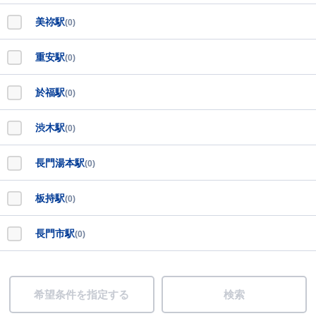
美祢駅
(0)
重安駅
(0)
於福駅
(0)
渋木駅
(0)
長門湯本駅
(0)
板持駅
(0)
長門市駅
(0)
希望条件を指定する
検索