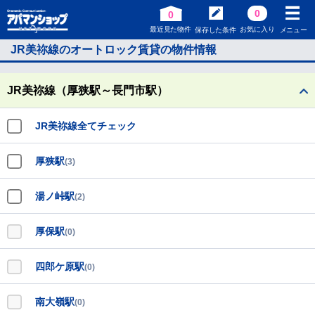
0
0
最近見た物件
お気に入り
保存した条件
メニュー
JR美祢線のオートロック賃貸の物件情報
JR美祢線（厚狭駅～長門市駅）
JR美祢線全てチェック
厚狭駅
(3)
湯ノ峠駅
(2)
厚保駅
(0)
四郎ケ原駅
(0)
南大嶺駅
(0)