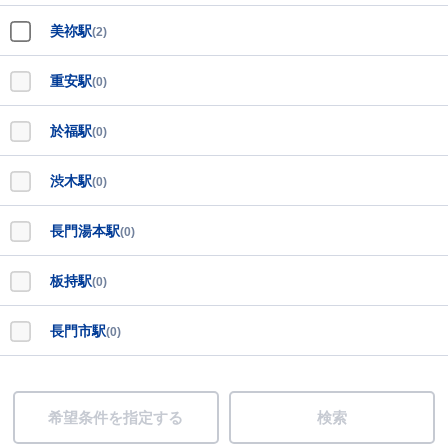
美祢駅
(2)
重安駅
(0)
於福駅
(0)
渋木駅
(0)
長門湯本駅
(0)
板持駅
(0)
長門市駅
(0)
希望条件を指定する
検索