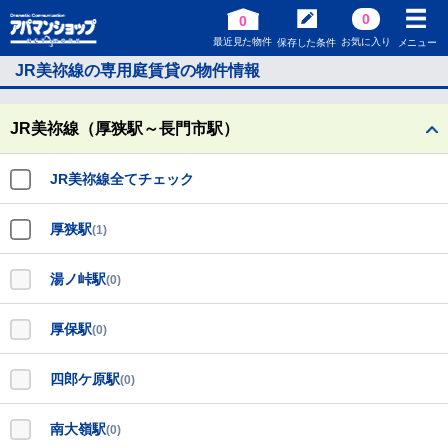
0
0
最近見た物件
お気に入り
保存した条件
メニュー
JR美祢線の専用庭賃貸の物件情報
JR美祢線（厚狭駅～長門市駅）
JR美祢線全てチェック
厚狭駅
(1)
湯ノ峠駅
(0)
厚保駅
(0)
四郎ケ原駅
(0)
南大嶺駅
(0)