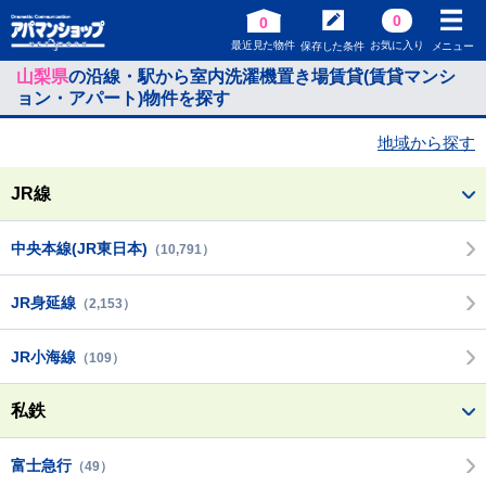
0
0
最近見た物件
お気に入り
保存した条件
メニュー
山梨県
の沿線・駅から室内洗濯機置き場賃貸(賃貸マンシ
ョン・アパート)物件を探す
地域から探す
JR線
中央本線(JR東日本)
（10,791）
JR身延線
（2,153）
JR小海線
（109）
私鉄
富士急行
（49）