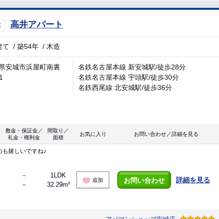
高井アパート
屋
建て
/
築54年
/
木造
県安城市浜屋町南裏
名鉄名古屋本線 新安城駅/徒歩28分
1
名鉄名古屋本線 宇頭駅/徒歩30分
名鉄西尾線 北安城駅/徒歩36分
敷金・保証金／
間取り／
お気に入り
お問い合わせ／詳細を見る
礼金・権利金
面積
のも嬉しいですね♪
－
1LDK
詳細を見る
お問い合わせ
追加
－
32.29m²