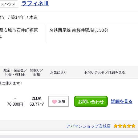
ラフィネⅢ
ラスハウス
建て
/
築14年
/
木造
県安城市石井町福原
名鉄西尾線 南桜井駅/徒歩30分
4
敷金・保証金／
間取り／
お気に入り
お問い合わせ／詳細を見る
礼金・権利金
面積
様に使えます！
－
2LDK
詳細を見る
お問い合わせ
追加
76,000円
63.77m²
アパマンショップ安城店