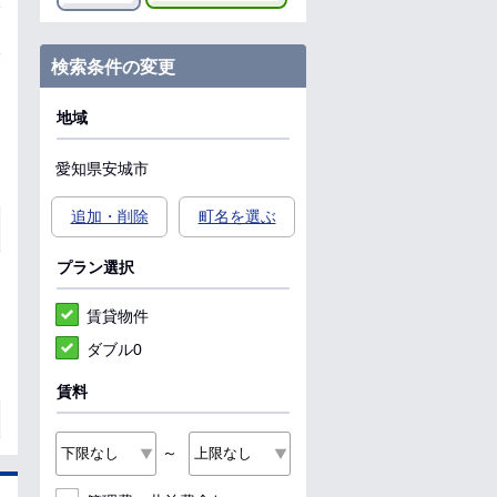
検索条件の変更
地域
愛知県
安城市
追加・削除
町名を選ぶ
プラン選択
賃貸物件
ダブル0
賃料
～