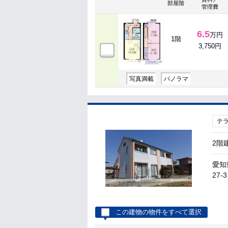
部屋階
管理費
6.5
万円
1階
3,750円
写真満載
パノラマ
テ
2階
愛知
27-3
この建物の物件をすべて選択