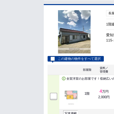
長
1階
愛知
115-
この建物の物件をすべて選択
賃料／
部屋階
管理費
全室洋室のお部屋です！収納広い
4
万円
1階
2,000円
写真満載