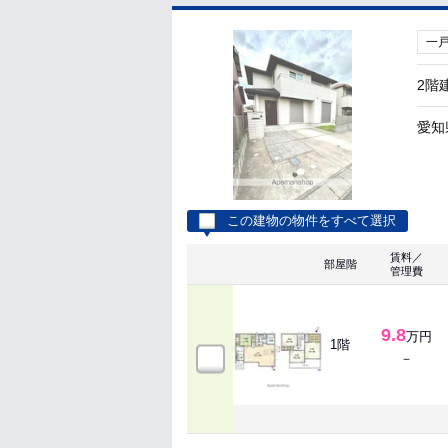
一
2階
愛知
この建物の物件をすべて選択
賃料／
部屋階
管理費
9.8
万円
1階
－