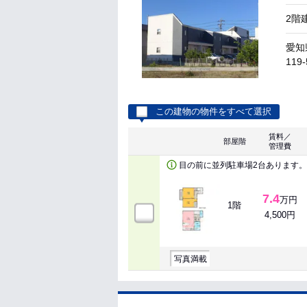
2階
愛知
119-
この建物の物件をすべて選択
賃料／
部屋階
管理費
目の前に並列駐車場2台あります。
7.4
万円
1階
4,500円
写真満載