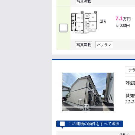
写真満載
7.1
万円
1階
5,000円
写真満載
パノラマ
テ
2階
愛知
12-2
この建物の物件をすべて選択
賃料／