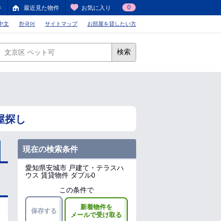
0
件
最近見た物件
お気に入り
中文
한국어
サイトマップ
お部屋を貸したい方
検索
屋探し
現在の検索条件
愛知県安城市
戸建て・テラスハ
ウス 賃貸物件 ダブル0
この条件で
新着物件を
保存する
メールで受け取る