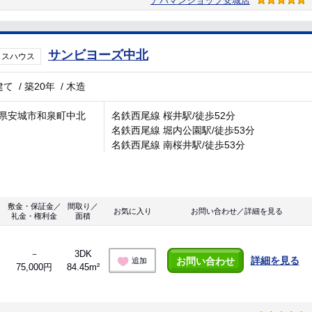
アパマンショップ安城店
サンビヨーズ中北
ラスハウス
建て
/
築20年
/
木造
県安城市和泉町中北
名鉄西尾線 桜井駅/徒歩52分
名鉄西尾線 堀内公園駅/徒歩53分
名鉄西尾線 南桜井駅/徒歩53分
敷金・保証金／
間取り／
お気に入り
お問い合わせ／詳細を見る
礼金・権利金
面積
－
3DK
詳細を見る
お問い合わせ
追加
75,000円
84.45m²