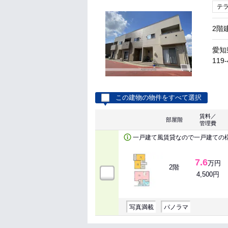
テ
2階
愛知
119-
この建物の物件をすべて選択
賃料／
部屋階
管理費
一戸建て風賃貸なので一戸建ての
7.6
万円
2階
4,500円
写真満載
パノラマ