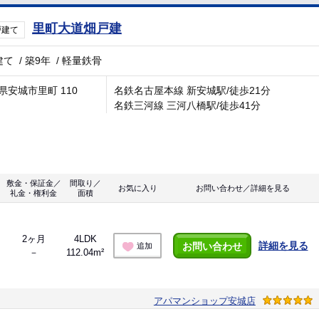
里町大道畑戸建
戸建て
建て
/
築9年
/
軽量鉄骨
県安城市里町 110
名鉄名古屋本線 新安城駅/徒歩21分
名鉄三河線 三河八橋駅/徒歩41分
敷金・保証金／
間取り／
お気に入り
お問い合わせ／詳細を見る
礼金・権利金
面積
2ヶ月
4LDK
詳細を見る
お問い合わせ
追加
－
112.04m²
アパマンショップ安城店