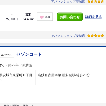
アパマンショップ安城店
－
3DK
詳細を見る
お問い合わせ
追加
75,000円
84.45m²
アパマンショップ安城店
セゾンコート
ラスハウス
建て
/
築22年
/
鉄骨造
県安城市東栄町６丁目
名鉄名古屋本線 新安城駅/徒歩20分
3
敷金・保証金／
間取り／