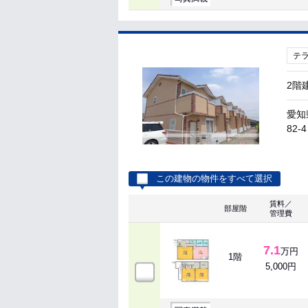
テ
2階
愛知
82-4
この建物の物件をすべて選択
賃料／
部屋階
管理費
7.1
万円
1階
5,000円