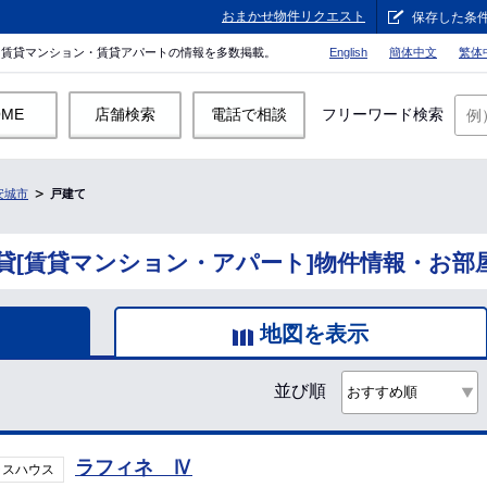
おまかせ物件リクエスト
保存した条
。賃貸マンション・賃貸アパートの情報を多数掲載。
English
簡体中文
繁体
OME
店舗検索
電話で相談
フリーワード検索
安城市
戸建て
貸[賃貸マンション・アパート]物件情報・お部
地図を表示
並び順
ラフィネ Ⅳ
ラスハウス