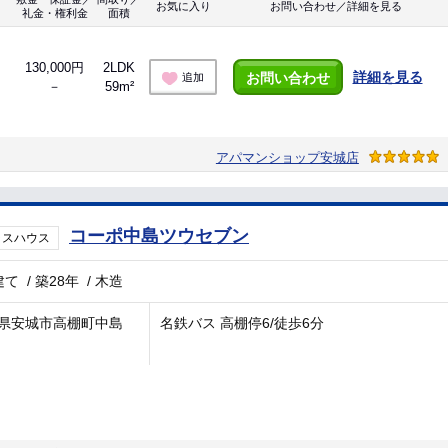
お気に入り
お問い合わせ／詳細を見る
礼金・権利金
面積
130,000円
2LDK
詳細を見る
お問い合わせ
追加
－
59m²
アパマンショップ安城店
コーポ中島ツウセブン
ラスハウス
建て
/
築28年
/
木造
県安城市高棚町中島
名鉄バス 高棚停6/徒歩6分