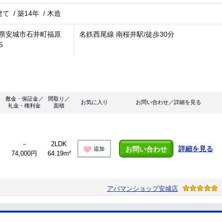
建て
/
築14年
/
木造
県安城市石井町福原
名鉄西尾線 南桜井駅/徒歩30分
5
敷金・保証金／
間取り／
お気に入り
お問い合わせ／詳細を見る
礼金・権利金
面積
－
2LDK
詳細を見る
お問い合わせ
追加
74,000円
64.19m²
アパマンショップ安城店