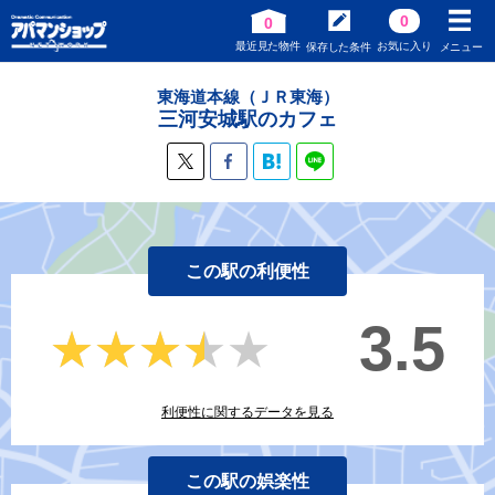
0
0
最近見た物件
お気に入り
保存した条件
メニュー
東海道本線（ＪＲ東海）
三河安城駅のカフェ
この駅の利便性
3.5
★★★★★
★★★★★
利便性に関するデータを見る
この駅の娯楽性