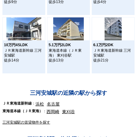
徒歩9分
徒歩13分
徒歩4分
10万円4SLDK
5.1万円2LDK
6.1万円2DK
ＪＲ東海道新幹線 三河
東海道本線（ＪＲ東
ＪＲ東海道新幹線 三河
安城駅
海） 東刈谷駅
安城駅
徒歩14分
徒歩13分
徒歩21分
三河安城駅の近隣の駅から探す
ＪＲ東海道新幹線
浜松
名古屋
東海道本線（ＪＲ東海）
西岡崎
東刈谷
三河安城駅の賃貸物件を探す