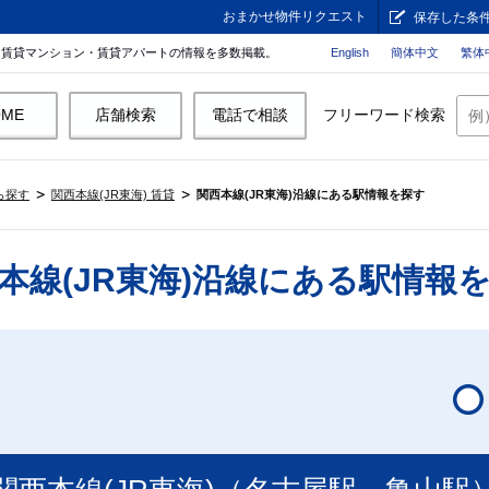
おまかせ物件リクエスト
保存した条
。賃貸マンション・賃貸アパートの情報を多数掲載。
English
簡体中文
繁体
OME
店舗検索
電話で相談
フリーワード検索
ら探す
関西本線(JR東海) 賃貸
関西本線(JR東海)沿線にある駅情報を探す
本線(JR東海)沿線にある駅情報