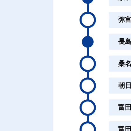
弥
長
桑
朝
富
富