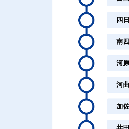
四
南
河
河
加
井