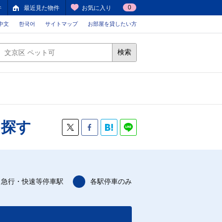
0
件
最近見た物件
お気に入り
中文
한국어
サイトマップ
お部屋を貸したい方
検索
を探す
急行・快速等停車駅
各駅停車のみ