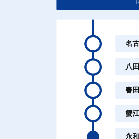
名
八
春
蟹
永