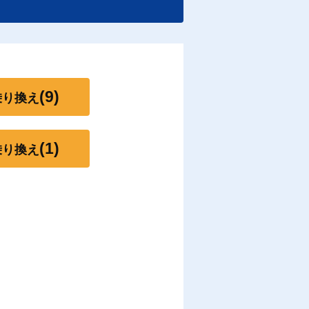
）
(9)
乗り換え
(1)
乗り換え