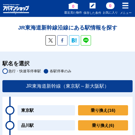
0
0
最近見た物件
お気に入り
保存した条件
メニュー
JR東海道新幹線沿線にある駅情報を探す
駅名を選択
急行・快速等停車駅
各駅停車のみ
JR東海道新幹線（東京駅～新大阪駅）
東京駅
乗り換え
(16)
品川駅
乗り換え
(6)