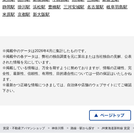
静岡駅
掛川駅
浜松駅
豊橋駅
三河安城駅
名古屋駅
岐阜羽島駅
米原駅
京都駅
新大阪駅
※掲載中のデータは2026年4月に集計したものです。
※掲載中の各データは、弊社の独自調査を元に算出または当社独自の見解、公表
された情報を元にしています。
※掲載している情報は、万全を期すように努めておりますが、情報の正確性、完
全性、最新性、信頼性、有用性、目的適合性については一切の保証はいたしかね
ます。
※最新かつ正確な情報につきましては、自治体や店舗のウェブサイトにてご確認
下さい。
賃貸・不動産アパマンショップ
神奈川県
路線・駅から探す
JR東海道新幹線 賃貸