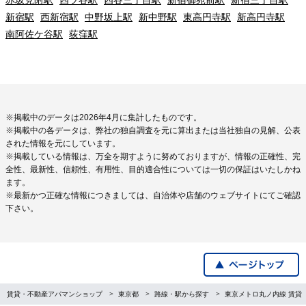
新宿駅
西新宿駅
中野坂上駅
新中野駅
東高円寺駅
新高円寺駅
南阿佐ケ谷駅
荻窪駅
※掲載中のデータは2026年4月に集計したものです。
※掲載中の各データは、弊社の独自調査を元に算出または当社独自の見解、公表
された情報を元にしています。
※掲載している情報は、万全を期すように努めておりますが、情報の正確性、完
全性、最新性、信頼性、有用性、目的適合性については一切の保証はいたしかね
ます。
※最新かつ正確な情報につきましては、自治体や店舗のウェブサイトにてご確認
下さい。
賃貸・不動産アパマンショップ
東京都
路線・駅から探す
東京メトロ丸ノ内線 賃貸