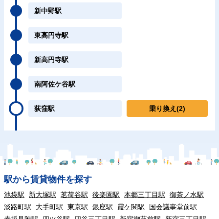
新中野駅
東高円寺駅
新高円寺駅
南阿佐ケ谷駅
荻窪駅
乗り換え
(2)
駅から賃貸物件を探す
池袋駅
新大塚駅
茗荷谷駅
後楽園駅
本郷三丁目駅
御茶ノ水駅
淡路町駅
大手町駅
東京駅
銀座駅
霞ケ関駅
国会議事堂前駅
赤坂見附駅
四ツ谷駅
四谷三丁目駅
新宿御苑前駅
新宿三丁目駅