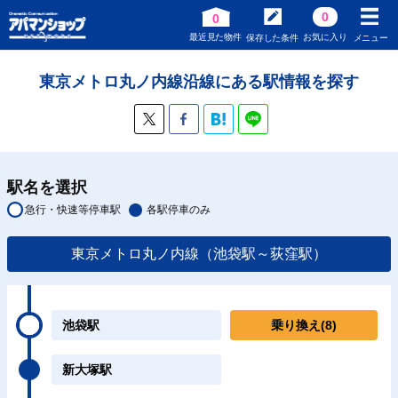
0
0
最近見た物件
お気に入り
保存した条件
メニュー
東京メトロ丸ノ内線沿線にある駅情報を探す
駅名を選択
急行・快速等停車駅
各駅停車のみ
東京メトロ丸ノ内線（池袋駅～荻窪駅）
池袋駅
乗り換え
(8)
新大塚駅