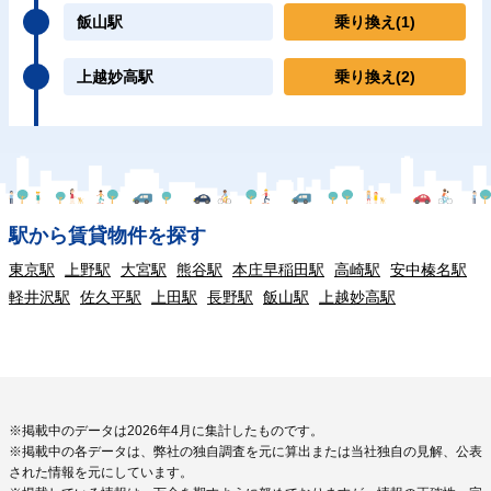
飯山駅
乗り換え
(1)
上越妙高駅
乗り換え
(2)
駅から賃貸物件を探す
東京駅
上野駅
大宮駅
熊谷駅
本庄早稲田駅
高崎駅
安中榛名駅
軽井沢駅
佐久平駅
上田駅
長野駅
飯山駅
上越妙高駅
※掲載中のデータは2026年4月に集計したものです。
※掲載中の各データは、弊社の独自調査を元に算出または当社独自の見解、公表
された情報を元にしています。