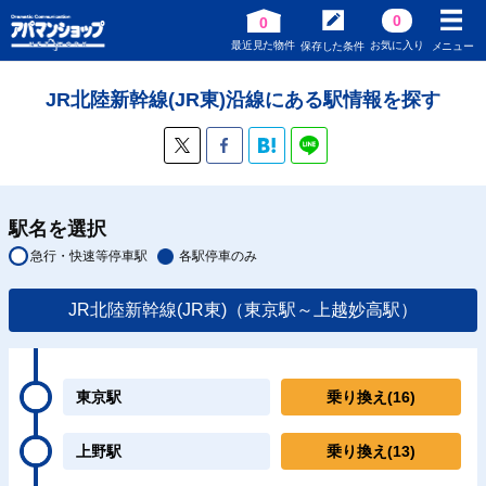
0
0
最近見た物件
お気に入り
保存した条件
メニュー
JR北陸新幹線(JR東)沿線にある駅情報を探す
駅名を選択
急行・快速等停車駅
各駅停車のみ
JR北陸新幹線(JR東)（東京駅～上越妙高駅）
東京駅
乗り換え
(16)
上野駅
乗り換え
(13)