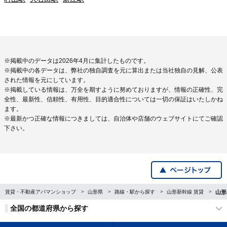
※掲載中のデータは2026年4月に集計したものです。
※掲載中の各データは、弊社の独自調査を元に算出または当社独自の見解、公表
された情報を元にしています。
※掲載している情報は、万全を期すように努めておりますが、情報の正確性、完
全性、最新性、信頼性、有用性、目的適合性については一切の保証はいたしかね
ます。
※最新かつ正確な情報につきましては、自治体や店舗のウェブサイトにてご確認
下さい。
賃貸・不動産アパマンショップ
山形県
路線・駅から探す
山形新幹線 賃貸
山形
全国の都道府県から探す