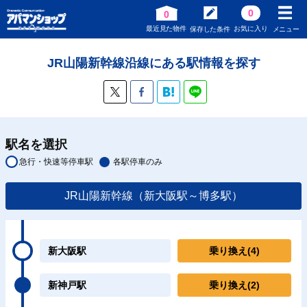
0
0
最近見た物件
お気に入り
保存した条件
メニュー
JR山陽新幹線沿線にある駅情報を探す
駅名を選択
急行・快速等停車駅
各駅停車のみ
JR山陽新幹線（新大阪駅～博多駅）
新大阪駅
乗り換え
(4)
新神戸駅
乗り換え
(2)