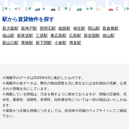
駅から賃貸物件を探す
新大阪駅
新神戸駅
西明石駅
姫路駅
相生駅
岡山駅
新倉敷駅
福山駅
新尾道駅
三原駅
東広島駅
広島駅
新岩国駅
徳山駅
新山口駅
厚狭駅
新下関駅
小倉駅
博多駅
※掲載中のデータは2026年4月に集計したものです。
※掲載中の各データは、弊社の独自調査を元に算出または当社独自の見解、公表
された情報を元にしています。
※掲載している情報は、万全を期すように努めておりますが、情報の正確性、完
全性、最新性、信頼性、有用性、目的適合性については一切の保証はいたしかね
ます。
※最新かつ正確な情報につきましては、自治体や店舗のウェブサイトにてご確認
下さい。